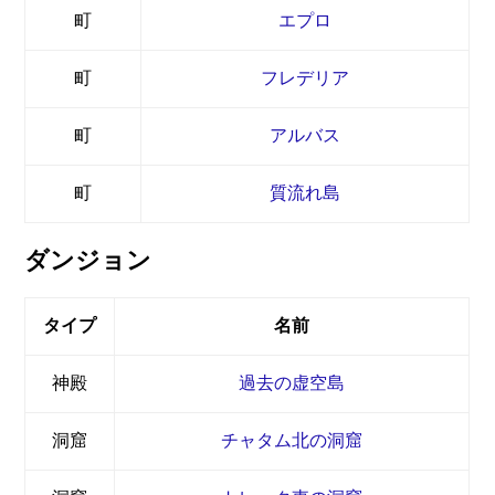
町
エプロ
町
フレデリア
町
アルバス
町
質流れ島
ダンジョン
タイプ
名前
神殿
過去の虚空島
洞窟
チャタム北の洞窟