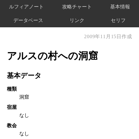
ルフィアノート
攻略チャート
基本情報
データベース
リンク
セリフ
2009年11月15日作成
アルスの村への洞窟
基本データ
種類
洞窟
宿屋
なし
教会
なし