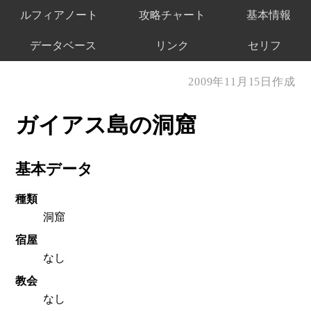
ルフィアノート
攻略チャート
基本情報
データベース
リンク
セリフ
2009年11月15日作成
ガイアス島の洞窟
基本データ
種類
洞窟
宿屋
なし
教会
なし