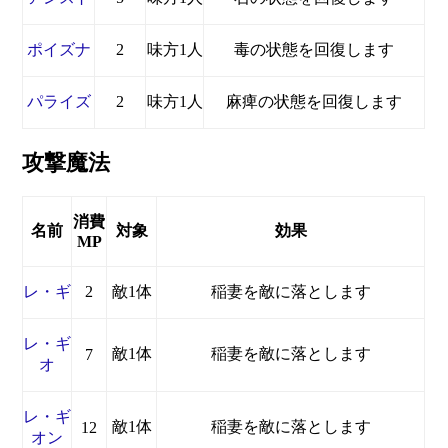
ポイズナ
2
味方1人
毒の状態を回復します
パライズ
2
味方1人
麻痺の状態を回復します
攻撃魔法
消費
名前
対象
効果
MP
レ・ギ
2
敵1体
稲妻を敵に落とします
レ・ギ
敵1体
稲妻を敵に落とします
7
オ
レ・ギ
敵1体
稲妻を敵に落とします
12
オン