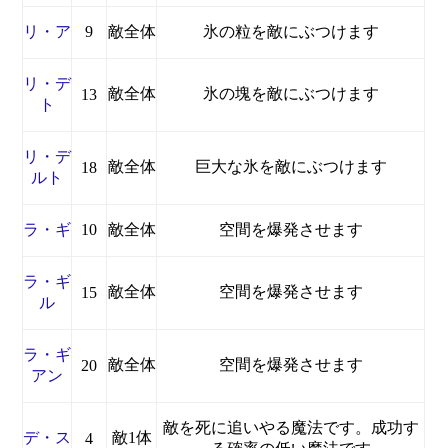
リ・ア
9
敵全体
氷の粒を敵にぶつけます
リ・デ
敵全体
氷の塊を敵にぶつけます
13
ト
リ・デ
敵全体
巨大な氷を敵にぶつけます
18
ルト
ラ・ギ
10
敵全体
空間を爆発させます
ラ・ギ
敵全体
空間を爆発させます
15
ル
ラ・ギ
敵全体
空間を爆発させます
20
アン
敵を死に追いやる魔法です。成功す
デ・ス
敵1体
4