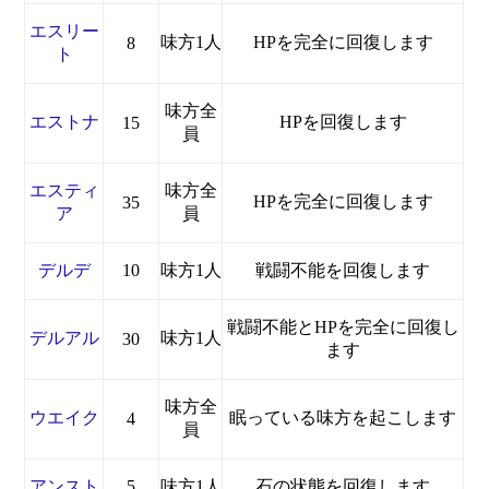
エスリー
味方1人
HPを完全に回復します
8
ト
味方全
エストナ
HPを回復します
15
員
エスティ
味方全
HPを完全に回復します
35
ア
員
デルデ
10
味方1人
戦闘不能を回復します
戦闘不能とHPを完全に回復し
デルアル
味方1人
30
ます
味方全
ウエイク
眠っている味方を起こします
4
員
アンスト
5
味方1人
石の状態を回復します