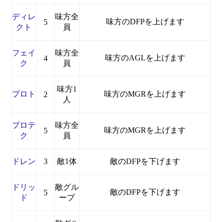
ディレ
味方全
味方のDFPを上げます
5
クト
員
フェイ
味方全
味方のAGLを上げます
4
ク
員
味方1
プロト
味方のMGRを上げます
2
人
プロテ
味方全
味方のMGRを上げます
5
ク
員
ドレン
3
敵1体
敵のDFPを下げます
ドリッ
敵グル
敵のDFPを下げます
5
ド
ープ