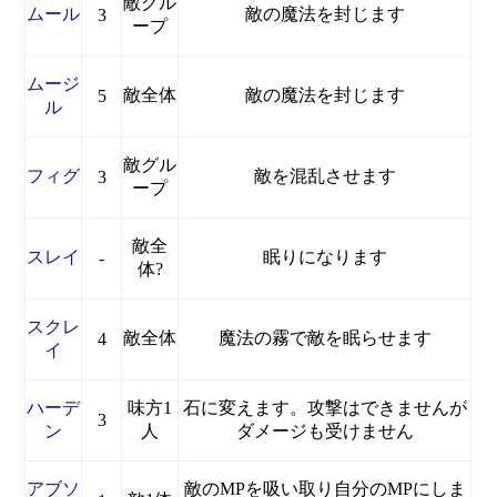
敵グル
ムール
敵の魔法を封じます
3
ープ
ムージ
敵全体
敵の魔法を封じます
5
ル
敵グル
フィグ
敵を混乱させます
3
ープ
敵全
スレイ
眠りになります
-
体?
スクレ
敵全体
魔法の霧で敵を眠らせます
4
イ
ハーデ
味方1
石に変えます。攻撃はできませんが
3
ン
人
ダメージも受けません
アブソ
敵のMPを吸い取り自分のMPにしま