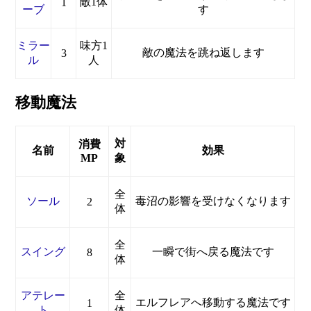
敵1体
1
ーブ
す
ミラー
味方1
敵の魔法を跳ね返します
3
ル
人
移動魔法
対
消費
名前
効果
MP
象
全
ソール
毒沼の影響を受けなくなります
2
体
全
スイング
一瞬で街へ戻る魔法です
8
体
アテレー
全
エルフレアへ移動する魔法です
1
ト
体