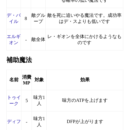
る確率の低い魔法です
デ・バ
敵グル
敵を死に追いやる魔法です。成功率
8
イル
ープ
はデ・スよりも低いです
エルギ
レ・ギオンを全体にかけるようなも
敵全体
-
オン
のです
補助魔法
消費
名前
対象
効果
MP
トゥイ
味方1
味方のATPを上げます
5
ーク
人
味方1
ディフ
DFPが上がります
-
人