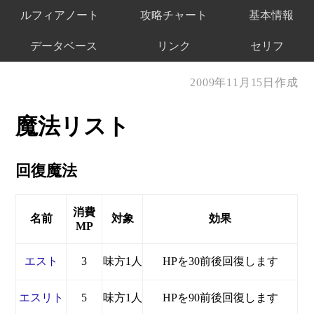
ルフィアノート
攻略チャート
基本情報
データベース
リンク
セリフ
2009年11月15日作成
魔法リスト
回復魔法
消費
名前
対象
効果
MP
エスト
3
味方1人
HPを30前後回復します
エスリト
5
味方1人
HPを90前後回復します