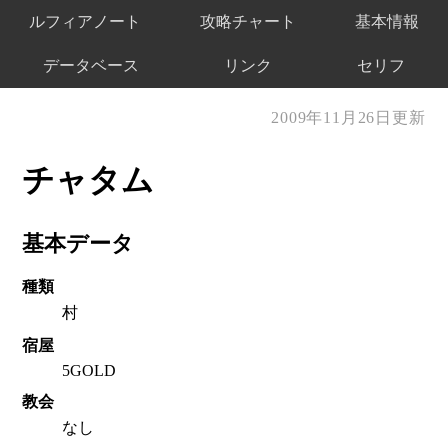
ルフィアノート
攻略チャート
基本情報
データベース
リンク
セリフ
2009年11月26日更新
チャタム
基本データ
種類
村
宿屋
5GOLD
教会
なし