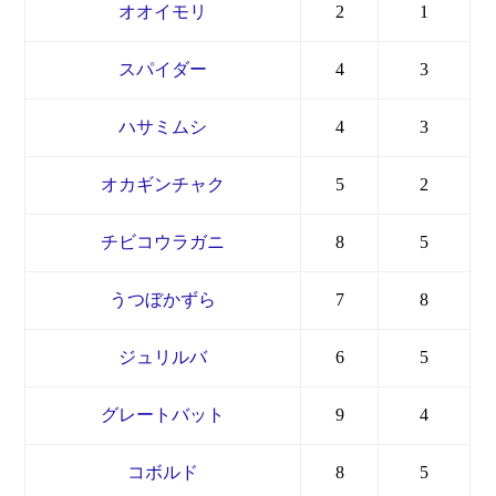
オオイモリ
2
1
スパイダー
4
3
ハサミムシ
4
3
オカギンチャク
5
2
チビコウラガニ
8
5
うつぼかずら
7
8
ジュリルバ
6
5
グレートバット
9
4
コボルド
8
5