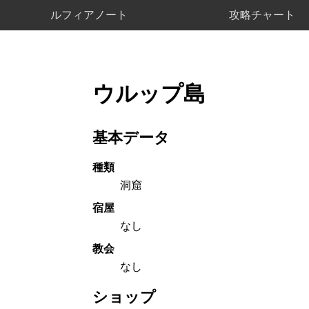
ルフィアノート
攻略チャート
ウルップ島
基本データ
種類
洞窟
宿屋
なし
教会
なし
ショップ