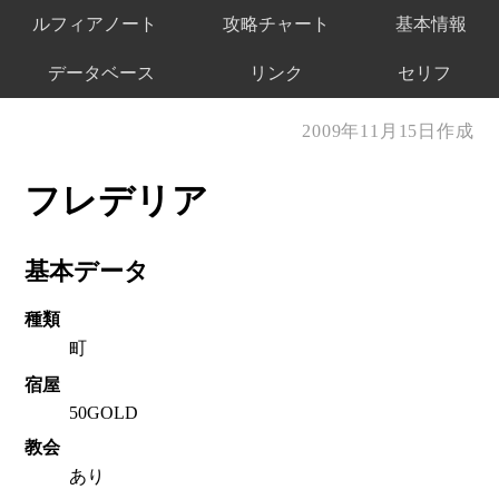
ルフィアノート
攻略チャート
基本情報
データベース
リンク
セリフ
2009年11月15日作成
フレデリア
基本データ
種類
町
宿屋
50GOLD
教会
あり