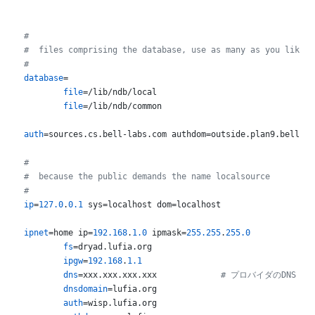
#
#  files comprising the database, use as many as you like, 
#
database
=

file
=/lib/ndb/local

file
=/lib/ndb/common

auth
=sources.cs.bell-labs.com authdom=outside.plan9.bell-la
#
#  because the public demands the name localsource
#
ip
=
127.0
.
0.1
 sys=localhost dom=localhost

ipnet
=home ip=
192.168
.
1.0
 ipmask=
255.255
.
255.0
fs
=dryad.lufia.org

ipgw
=
192.168
.
1.1
dns
=xxx.xxx.xxx.xxx		
# プロバイダのDNS
dnsdomain
=lufia.org

auth
=wisp.lufia.org
