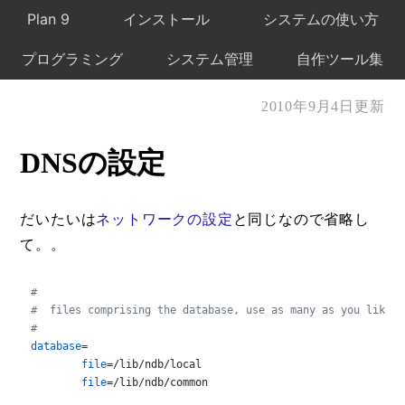
Plan 9
インストール
システムの使い方
プログラミング
システム管理
自作ツール集
2010年9月4日更新
DNSの設定
だいたいは
ネットワークの設定
と同じなので省略し
て。。
#
#  files comprising the database, use as many as you like, 
#
database
=

file
=/lib/ndb/local

file
=/lib/ndb/common
