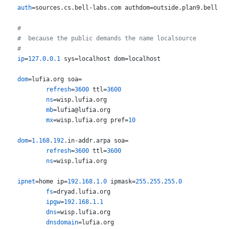
auth
=sources.cs.bell-labs.com authdom=outside.plan9.bell-la
#
#  because the public demands the name localsource
#
ip
=
127.0
.
0.1
 sys=localhost dom=localhost

dom
=lufia.org soa=

refresh
=
3600
 ttl=
3600
ns
=wisp.lufia.org

mb
=lufia@lufia.org

mx
=wisp.lufia.org pref=
10
dom
=
1.168
.
192
.in-addr.arpa soa=

refresh
=
3600
 ttl=
3600
ns
=wisp.lufia.org

ipnet
=home ip=
192.168
.
1.0
 ipmask=
255.255
.
255.0
fs
=dryad.lufia.org

ipgw
=
192.168
.
1.1
dns
=wisp.lufia.org

dnsdomain
=lufia.org
