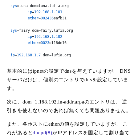
sys
=luna dom=luna.lufia.org

ip
=
192.168
.
1.101
ether
=
002436
eafb31

sys
=fairy dom=fairy.lufia.org

ip
=
192.168
.
1.102
ether
=
0023
df18de16

ip
=
192.168
.
1.7
 dom=lufia.org
基本的にはipnetの設定でdnsを与えていますが、 DNS
サーバだけは、個別のエントリでdnsを設定していま
す。
次に、dom=1.168.192.in-addr.arpaのエントリは、 逆
引きを使わないのであれば無くても問題ありません。
また、各ホストにetherの値を設定していますが、 こ
れがあると
dhcpd(8)
がIPアドレスを固定して割り当て