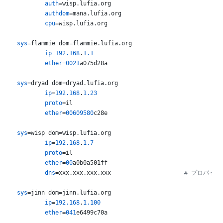
auth
=wisp.lufia.org

authdom
=mana.lufia.org

cpu
=wisp.lufia.org

sys
=flammie dom=flammie.lufia.org

ip
=
192.168
.
1.1
ether
=
0021
a075d28a

sys
=dryad dom=dryad.lufia.org

ip
=
192.168
.
1.23
proto
=il

ether
=
00609580
c28e

sys
=wisp dom=wisp.lufia.org

ip
=
192.168
.
1.7
proto
=il

ether
=
00
a0b0a501ff

dns
=xxx.xxx.xxx.xxx			
# プロバイダ
sys
=jinn dom=jinn.lufia.org

ip
=
192.168
.
1.100
ether
=
041
e6499c70a
