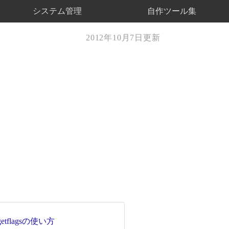
システム管理
自作ツール集
2012年10月7日更新
/getflagsの使い方