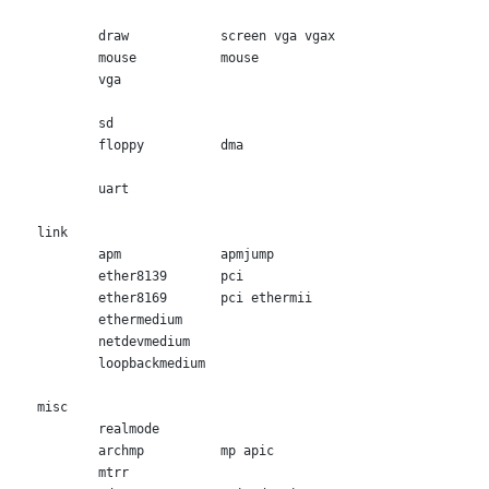
	draw		screen vga vgax

	mouse		mouse

	vga

	sd

	floppy		dma

	uart

link

	apm		apmjump

	ether8139	pci

	ether8169	pci ethermii

	ethermedium

	netdevmedium

	loopbackmedium

misc

	realmode

	archmp		mp apic

	mtrr
