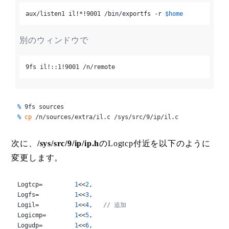
aux/listen1 il!*!9001 /bin/exportfs -r 
$home
別のウィンドウで
9fs il!::1!9001 /n/remote
% 
9fs sources
% 
cp
 /n/sources/extra/il.c /sys/src/9/ip/il.c
次に、
/sys/src/9/ip/ip.h
のLogtcp付近を以下のように
変更します。
Logtcp=		
1
<<
2
,

Logfs=		
1
<<
3
,

Logil=		
1
<<
4
,	
// 追加
Logicmp=	
1
<<
5
,

Logudp=		
1
<<
6
,
