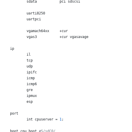
	sdata		pci sdscsi

	uarti8250

	uartpci

	vgamach64xx	+cur

	vgas3 		+cur vgasavage

ip

	il

	tcp

	udp

	ipifc

	icmp

	icmp6

	gre

	ipmux

	esp

port

	int cpuserver = 
1
;

boot cpu boot 
#S/sdC0/