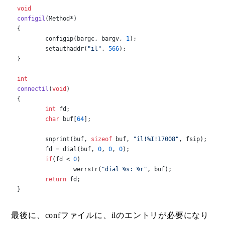
void
configil
(Method*)
{

	configip(bargc, bargv, 
1
);

	setauthaddr(
"il"
, 
566
);

}

int
connectil
(
void
)
{

int
 fd;

char
 buf[
64
];

	snprint(buf, 
sizeof
 buf, 
"il!%I!17008"
, fsip);

	fd = dial(buf, 
0
, 
0
, 
0
);

if
(fd < 
0
)

		werrstr(
"dial %s: %r"
, buf);

return
 fd;

}
最後に、confファイルに、ilのエントリが必要になり