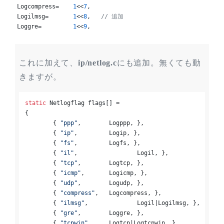
Logcompress=	
1
<<
7
,

Logilmsg=	
1
<<
8
,	
// 追加
Loggre=		
1
<<
9
,
これに加えて、
ip/netlog.c
にも追加。無くても動
きますが。
static
 Netlogflag flags[] =

{

	{ 
"ppp"
,	Logppp, },

	{ 
"ip"
,		Logip, },

	{ 
"fs"
,		Logfs, },

	{ 
"il"
,			Logil, },		
	{ 
"tcp"
,	Logtcp, },

	{ 
"icmp"
,	Logicmp, },

	{ 
"udp"
,	Logudp, },

	{ 
"compress"
,	Logcompress, },

	{ 
"ilmsg"
,		Logil|Logilmsg, },	
	{ 
"gre"
,	Loggre, },

	{ 
"tcpwin"
,	Logtcp|Logtcpwin, },
