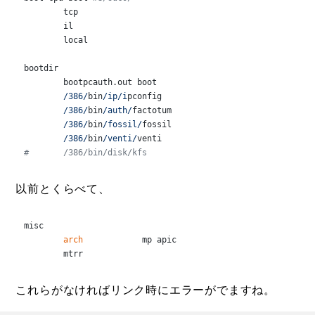
	tcp

	il

	local

bootdir

	bootpcauth.out boot

/386/
bin
/ip/i
pconfig

/386/
bin
/auth/
factotum

/386/
bin
/fossil/
fossil

/386/
bin
/venti/
#	/386/bin/disk/kfs
以前とくらべて、
misc

arch
		mp apic

	mtrr
これらがなければリンク時にエラーがでますね。