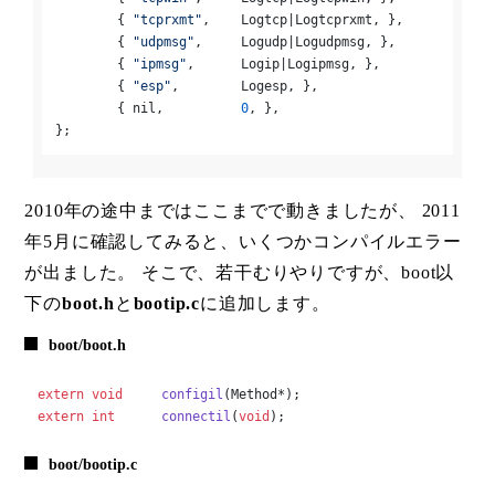
	{ 
"tcprxmt"
,	Logtcp|Logtcprxmt, },

	{ 
"udpmsg"
,	Logudp|Logudpmsg, },

	{ 
"ipmsg"
,	Logip|Logipmsg, },

	{ 
"esp"
,	Logesp, },

	{ nil,		
0
, },

};
2010年の途中まではここまでで動きましたが、 2011
年5月に確認してみると、いくつかコンパイルエラー
が出ました。 そこで、若干むりやりですが、boot以
下の
boot.h
と
bootip.c
に追加します。
boot/boot.h
extern
void
configil
(Method*)
extern
int
connectil
(
void
)
;
boot/bootip.c