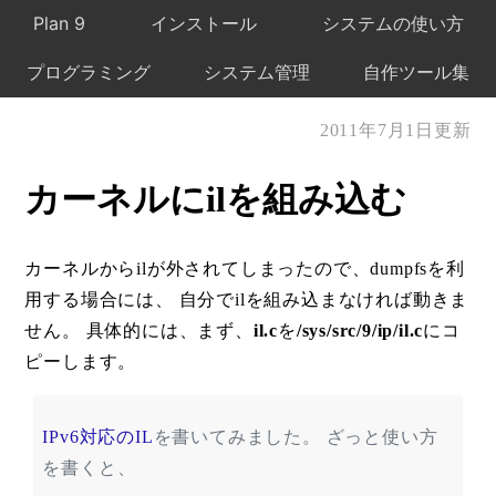
Plan 9
インストール
システムの使い方
プログラミング
システム管理
自作ツール集
2011年7月1日更新
カーネルにilを組み込む
カーネルからilが外されてしまったので、dumpfsを利
用する場合には、 自分でilを組み込まなければ動きま
せん。 具体的には、まず、
il.c
を
/sys/src/9/ip/il.c
にコ
ピーします。
IPv6対応のIL
を書いてみました。 ざっと使い方
を書くと、