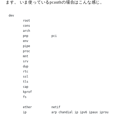
ます。 いま使っているpcauthの場合はこんな感じ。
dev

	root

	cons

	arch

	pnp		pci

	env

	pipe

	proc

	mnt

	srv

	dup

	rtc

	ssl

	tls

	cap

	kprof

	fs

	ether		netif

	ip		arp chandial ip ipv6 ipaux iproute netlog nullmedium pktmedium ptclbsum386 inferno
