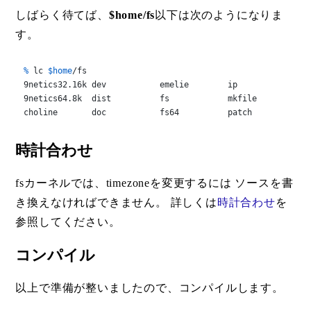
しばらく待てば、
$home/fs
以下は次のようになりま
す。
% 
lc 
$home
/fs
9netics32.16k dev           emelie        ip            pc

9netics64.8k  dist          fs            mkfile        port
choline       doc           fs64          patch         run
時計合わせ
fsカーネルでは、timezoneを変更するには ソースを書
き換えなければできません。 詳しくは
時計合わせ
を
参照してください。
コンパイル
以上で準備が整いましたので、コンパイルします。