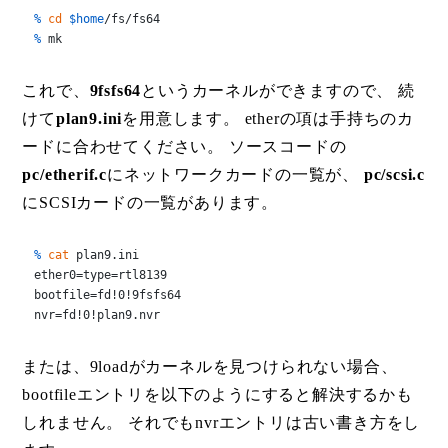
% 
cd
$home
/fs/fs64
% 
mk
これで、
9fsfs64
というカーネルができますので、 続
けて
plan9.ini
を用意します。 etherの項は手持ちのカ
ードに合わせてください。 ソースコードの
pc/etherif.c
にネットワークカードの一覧が、
pc/scsi.c
にSCSIカードの一覧があります。
% 
cat
 plan9.ini
ether0=type=rtl8139

bootfile=fd!0!9fsfs64

nvr=fd!0!plan9.nvr
または、9loadがカーネルを見つけられない場合、
bootfileエントリを以下のようにすると解決するかも
しれません。 それでもnvrエントリは古い書き方をし