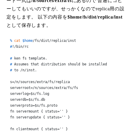
ード一式は
/n/sources/extra/fs
にあるので 普通にコピ
ーしてもいいのですが、せっかくなのでreplica用の設
定をします。 以下の内容を
$home/fs/dist/replica/inst
として保存します。
% 
cat
$home
/fs/dist/replica/inst
#
!/bin/rc
# 
ken fs template.
# 
Assumes that distribution should be installed
# 
to /n/inst.
s=/n/sources/extra/fs/replica

serverroot=/n/sources/extra/fs/fs

serverlog=$s/fs.log

serverdb=$s/fs.db

serverproto=$s/fs.proto

fn servermount { status='' } 

fn serverupdate { status='' }

fn clientmount { status='' }
