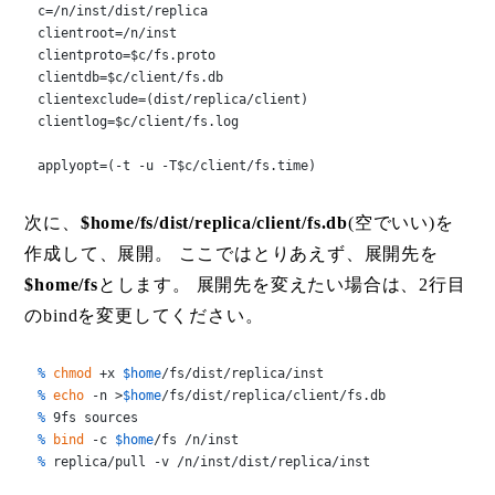
c=/n/inst/dist/replica

clientroot=/n/inst

clientproto=$c/fs.proto

clientdb=$c/client/fs.db

clientexclude=(dist/replica/client)

clientlog=$c/client/fs.log

applyopt=(-t -u -T$c/client/fs.time)
次に、
$home/fs/dist/replica/client/fs.db
(空でいい)を
作成して、展開。 ここではとりあえず、展開先を
$home/fs
とします。 展開先を変えたい場合は、2行目
のbindを変更してください。
% 
chmod
 +x 
$home
/fs/dist/replica/inst
% 
echo
 -n >
$home
/fs/dist/replica/client/fs.db
% 
9fs sources
% 
bind
 -c 
$home
/fs /n/inst
% 
replica/pull -v /n/inst/dist/replica/inst