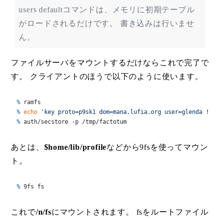
users defaultコマンドは、メモリに初期テーブル
がロードされるだけです。 書き込みは行いませ
ん。
ファイルサーバをマウントするだけならこれで完了で
す。 クライアントのほうで以下のように使います。
% 
ramfs
% 
echo
'key proto=p9sk1 dom=mana.lufia.org user=glenda !pas
% 
auth/secstore -p /tmp/factotum
あとは、
$home/lib/profile
などから9fsを使ってマウン
ト。
% 
9fs fs
これで
/n/fs
にマウントされます。 fsをルートファイル