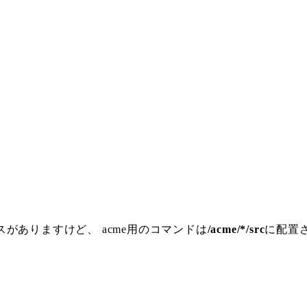
がありますけど、 acme用のコマンドは
/acme/*/src
に配置