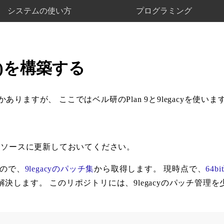
システムの使い方
プログラミング
ネル)を構築する
かありますが、 ここではベル研のPlan 9と9legacyを使いま
のソースに更新しておいてください。
いので、
9legacyのパッチ集
から取得します。 現時点で、
64
決します。 このリポジトリには、9legacyのパッチ管理を