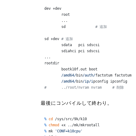
dev +dev

	root

	...

	sd		
# 追加
sd +dev	
# 追加
	sdata	pci sdscsi

	sdiahci	pci sdscsi

...

rootdir

	bootk10f.out boot

/amd64/
bin
/auth/
factotum factotum

/amd64/
bin
/ip/i
#	../root/nvram nvram	# 削除
最後にコンパイルして終わり。
% 
cd
 /sys/src/9k/k10
% 
chmod
 +x ../mk/mkrootall
% 
mk 
'CONF=k10cpu'