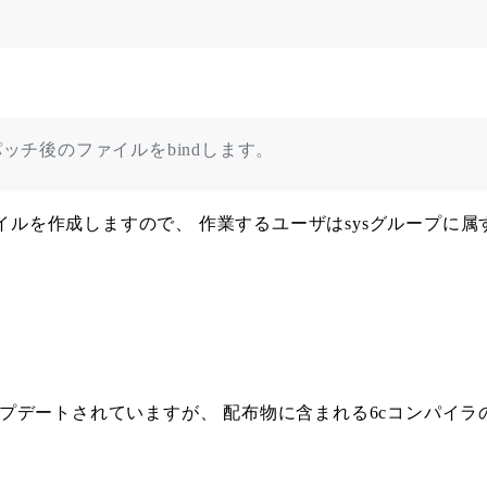
yパッチ後のファイルをbindします。
ルを作成しますので、 作業するユーザはsysグループに属する
bitへアップデートされていますが、 配布物に含まれる6cコン