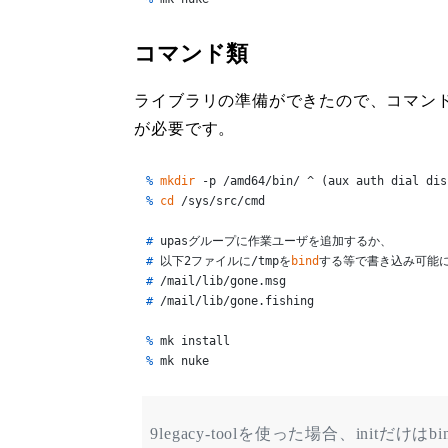
コマンド類
ライブラリの準備ができたので、コマンド
が必要です。
% 
mkdir
 -p /amd64/bin/ ^ (aux auth dial dis
% 
cd
 /sys/src/cmd
# 
upasグループに作業ユーザを追加するか、
# 
以下2ファイルに/tmpを
bind
する等で書き込み可能
# 
/mail/lib/gone.msg
# 
/mail/lib/gone.fishing
% 
mk install
% 
mk nuke
9legacy-toolを使った場合、ini