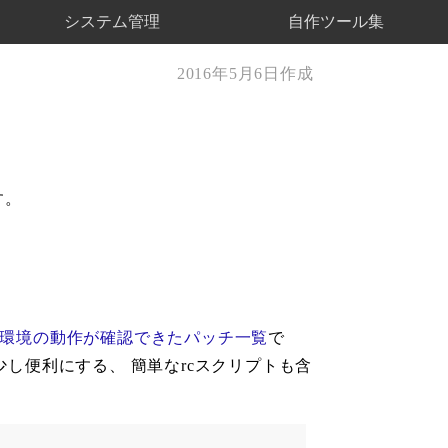
システム管理
自作ツール集
2016年5月6日作成
す。
bit環境の動作が確認できたパッチ一覧
で
少し便利にする、 簡単なrcスクリプトも含