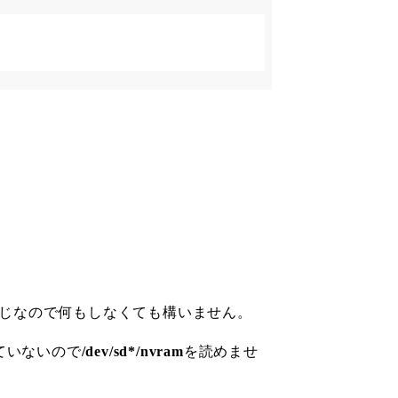
じなので何もしなくても構いません。
ていないので
/dev/sd*/nvram
を読めませ