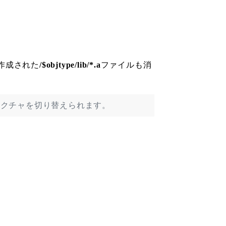
 作成された
/$objtype/lib/*.a
ファイルも消
キテクチャを切り替えられます。