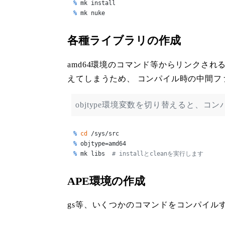
% 
mk install
% 
mk nuke
各種ライブラリの作成
amd64環境のコマンド等からリンクされる
えてしまうため、 コンパイル時の中間ファ
objtype環境変数を切り替えると、
% 
cd
 /sys/src
% 
objtype=amd64
% 
mk libs  
# installとcleanを実行します
APE環境の作成
gs等、いくつかのコマンドをコンパイルする