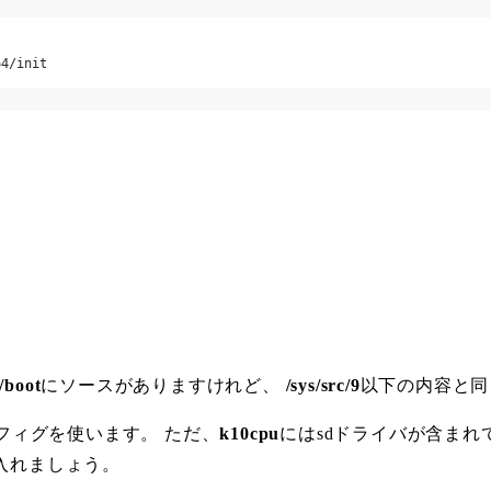
64/init
k/boot
にソースがありますけれど、
/sys/src/9
以下の内容と同
フィグを使います。 ただ、
k10cpu
にはsdドライバが含まれ
を入れましょう。