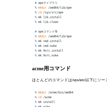
# 
apeライブラリ
% 
mkdir
 /amd64/lib/ape
% 
cd
 /sys/src/ape
% 
mk lib.install
% 
mk lib.clean
# 
apeコマンド等
% 
mkdir
 /amd64/lib/ape
% 
mk cmd.install
% 
mk cmd.nuke
% 
mk 9src.install
% 
mk 9src.nuke
acme用コマンド
ほとんどのコマンドは
/sys/src
以下にソース
% 
mkdir
 /acme/bin/amd64
% 
cd
 /acme
% 
mk install
% 
mk nuke