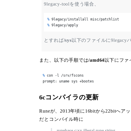
9legacy-toolを使う場合、
% 
9legacy/installall misc/patchlist
% 
9legacy/apply
とすれば
/sys
以下のファイルに9legac
また、以下の手順では
/amd64
以下にファイ
% 
con -l /srv/fscons
prompt: uname sys +bootes
6cコンパイラの更新
Runeが、2013年頃に16bitから22
だとコンパイル時に
runebase.c:xx illegal rune string