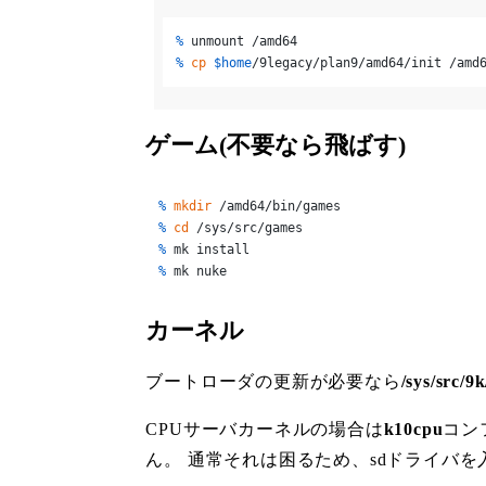
% 
unmount /amd64
% 
cp
$home
/9legacy/plan9/amd64/init /amd
ゲーム(不要なら飛ばす)
% 
mkdir
 /amd64/bin/games
% 
cd
 /sys/src/games
% 
mk install
% 
mk nuke
カーネル
ブートローダの更新が必要なら
/sys/src/9
CPUサーバカーネルの場合は
k10cpu
コン
ん。 通常それは困るため、sdドライバ