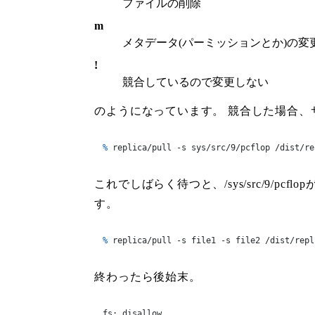
ファイルの削除
m
メタデータ(パーミッションとか)の変
!
競合しているので変更しない
のようになっています。 競合した場合、
% 
replica/pull -s sys/src/9/pcflop /dist/re
これでしばらく待つと、/sys/src/9/
す。
% 
replica/pull -s file1 -s file2 /dist/repl
終わったら後始末。