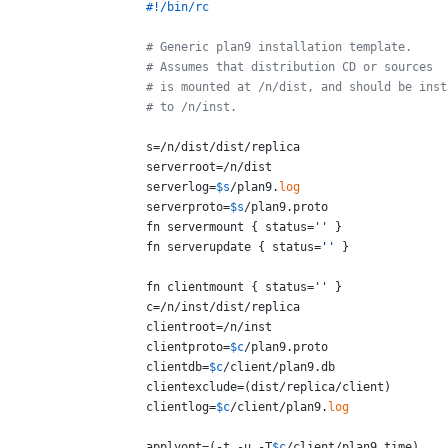
#!/bin/rc
# Generic plan9 installation template.
# Assumes that distribution CD or sources
# is mounted at /n/dist, and should be inst
# to /n/inst.
s=/n/dist/dist/replica

serverroot=/n/dist

serverlog=
$s
/plan9.
log
serverproto=
$s
/plan9.proto

fn servermount { status=
''
 } 

fn serverupdate { status=
''
 }

fn clientmount { status=
''
 }

c=/n/inst/dist/replica

clientroot=/n/inst

clientproto=
$c
/plan9.proto

clientdb=
$c
/client/plan9.db

clientexclude=(dist/replica/client)

clientlog=
$c
/client/plan9.
log
applyopt=(-t -u -T
$c
/client/plan9.time)