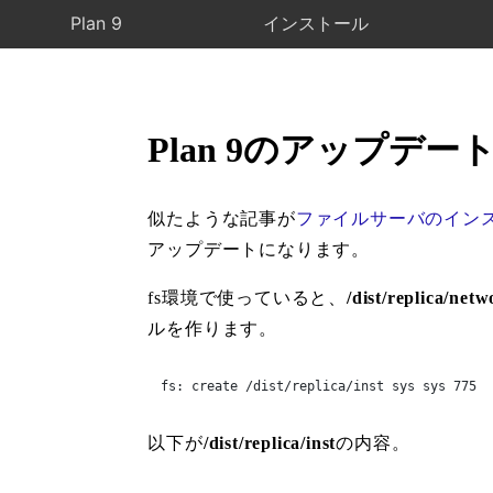
Plan 9
インストール
Plan 9のアップデー
似たような記事が
ファイルサーバのイン
アップデートになります。
fs環境で使っていると、
/dist/replica/net
ルを作ります。
fs: create /dist/replica/inst sys sys 775
以下が
/dist/replica/inst
の内容。