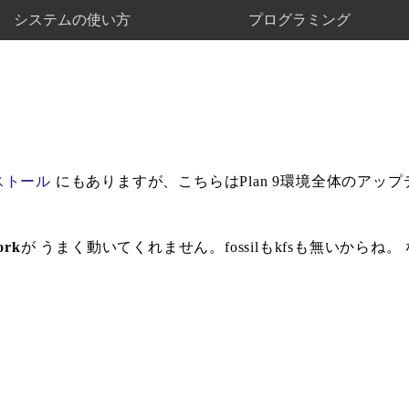
システムの使い方
プログラミング
ト
ストール
にもありますが、こちらはPlan 9環境全体のアップデ
work
が うまく動いてくれません。fossilもkfsも無いからね。