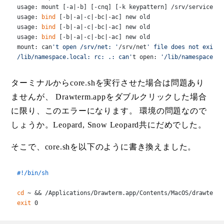
usage: mount [-a|-b] [-cnq] [-k keypattern] /srv/service 
di
usage: 
bind
 [-b|-a|-c|-bc|-ac] new old

usage: 
bind
 [-b|-a|-c|-bc|-ac] new old

usage: 
bind
 [-b|-a|-c|-bc|-ac] new old

mount: can
't open /srv/net: '
/srv/net
' file does not exist

/lib/namespace.local: rc: .: can'
t open: 
'/lib/namespace.lo
ターミナルからcore.shを実行させた場合は問題あり
ませんが、 Drawterm.appをダブルクリックした場合
に限り、このエラーになります。 環境の問題なので
しょうか。Leopard, Snow Leopard共にだめでした。
そこで、core.shを以下のように書き換えました。
#!/bin/sh
cd
exit
 0