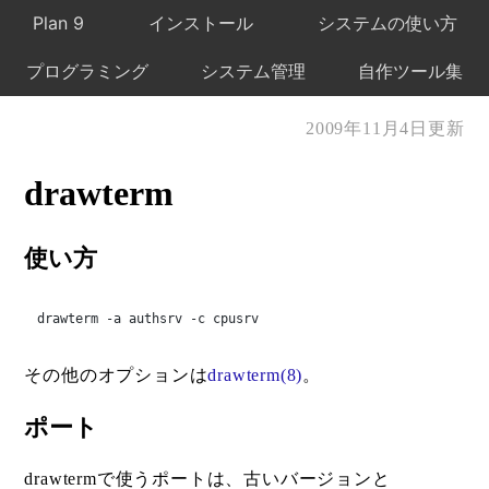
Plan 9
インストール
システムの使い方
プログラミング
システム管理
自作ツール集
2009年11月4日更新
drawterm
使い方
drawterm -a authsrv -c cpusrv
その他のオプションは
drawterm(8)
。
ポート
drawtermで使うポートは、古いバージョンと