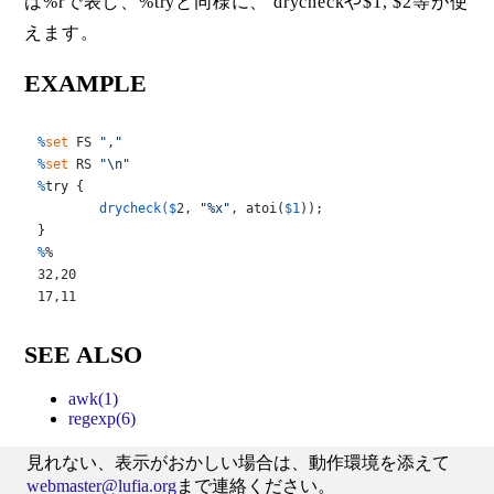
は%rで表し、%tryと同様に、 drycheckや$1, $2等が使
えます。
EXAMPLE
%
set
 FS 
","
%
set
 RS 
"\n"
%
try {
	drycheck($
2, 
"%x"
, atoi(
$1
));
%
%
32,20

17,11
SEE ALSO
awk(1)
regexp(6)
見れない、表示がおかしい場合は、動作環境を添えて
webmaster@lufia.org
まで連絡ください。