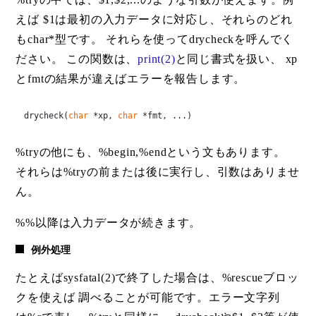
えば $1は最初の入力データに対応し、それらのどれ
もchar*型です。 それらを使ってdrycheckを呼んでく
ださい。 この関数は、
print(2)
と同じ書式を扱い、 xp
とfmtの結果が違えばエラーを報告します。
drycheck(
char
 *xp, 
char
 *fmt, ...)
%tryの他にも、%begin,%endという文もあります。
それらは%tryの前または後に実行し、引数はありませ
ん。
%%以降は入力データが続きます。
例外処理
たとえばsysfatal(2)で終了した場合は、%rescueブロッ
クを使えば 調べることが可能です。エラー文字列