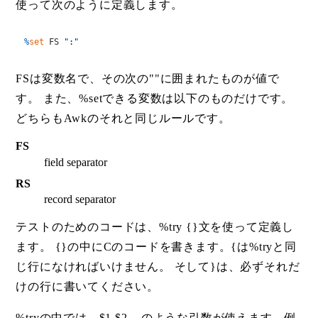
使って次のように定義します。
%
set
 FS 
":"
FSは変数名で、その次の""に囲まれたものが値で
す。 また、%setできる変数は以下のものだけです。
どちらもAwkのそれと同じルールです。
FS
field separator
RS
record separator
テストのためのコードは、%try {}文を使って定義し
ます。 {}の中にCのコードを書きます。{は%tryと同
じ行になければいけません。 そして}は、必ずそれだ
けの行に書いてください。
%tryの中では、$1,$2,...のような引数が使えます。例