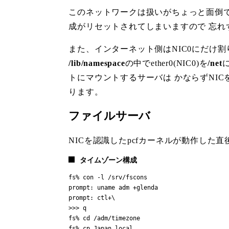
このネットワークは扱いがちょっと面倒で
成がリセットされてしまいますので 忘れ
また、インターネット側はNIC0にだけ割り
/lib/namespace
の中でether0(NIC0)を
/net
トにマウントするサーバは かならずNIC
ります。
ファイルサーバ
NICを認識したpcfカーネルが動作した
タイムゾーン構成
fs% con -l /srv/fscons

prompt: uname adm +glenda

prompt: ctl+\

>>> q

fs% cd /adm/timezone

fs% cp Japan local