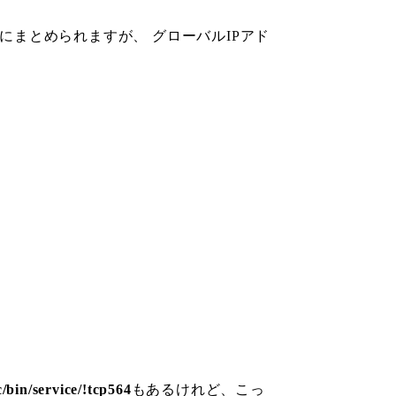
プにまとめられますが、 グローバルIPアド
c/bin/service/!tcp564
もあるけれど、こっ