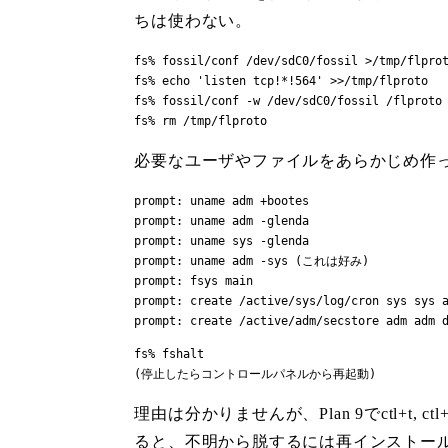
ちは使わない。
fs% fossil/conf /dev/sdC0/fossil >/tmp/flprot
fs% echo 'listen tcp!*!564' >>/tmp/flproto

fs% fossil/conf -w /dev/sdC0/fossil /flproto

fs% rm /tmp/flproto
必要なユーザやファイルをあらかじめ作
prompt: uname adm +bootes

prompt: uname adm -glenda

prompt: uname sys -glenda

prompt: uname adm -sys (これは好み)

prompt: fsys main

prompt: create /active/sys/log/cron sys sys a
prompt: create /active/adm/secstore adm adm 
fs% fshalt

(停止したらコントロールパネルから再起動)
理由は分かりませんが、Plan 9でctl+t
ると、不明から脱するには再インストール