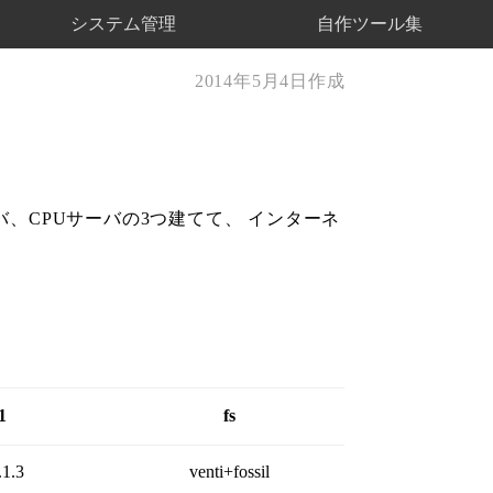
システム管理
自作ツール集
2014年5月4日作成
バ、CPUサーバの3つ建てて、 インターネ
1
fs
.1.3
venti+fossil