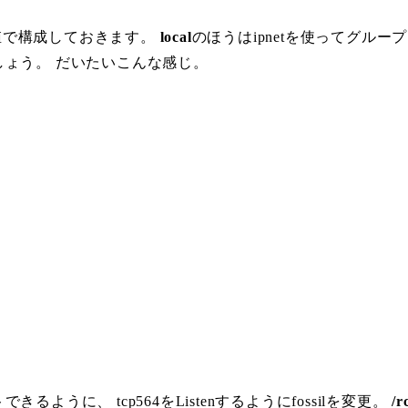
値で構成しておきます。
local
のほうはipnetを使ってグルー
ょう。 だいたいこんな感じ。
うに、 tcp564をListenするようにfossilを変更。
/r