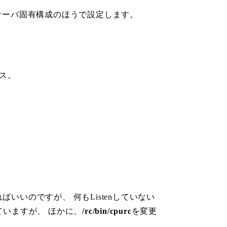
 サーバ固有構成のほうで設定します。
レス。
いいのですが、 何もListenしていない
立てていますが、 ほかに、
/rc/bin/cpurc
を変更