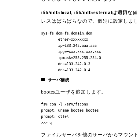
/lib/ndb/local
,
/lib/ndb/external
は適切な
レスはばらばらなので、個別に設定しまし
sys=fs dom=fs.domain.dom

	ether=xxxxxxxx

	ip=133.242.aaa.aaa

	ipgw=xxx.xxx.xxx.xxx

	ipmask=255.255.254.0

	dns=133.242.0.3

	dns=133.242.0.4
サーバ構成
bootesユーザを追加します。
fs% con -l /srv/fscons

prompt: uname bootes bootes

prompt: ctl+\

>>> q
ファイルサーバを他のサーバからマウントできるよ