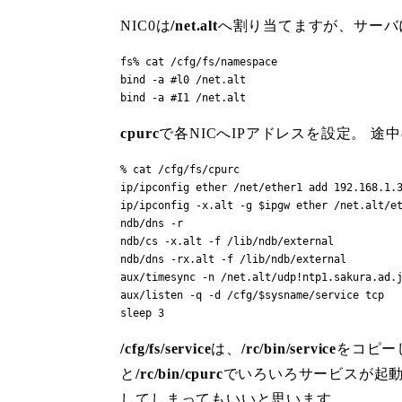
NIC0は
/net.alt
へ割り当てますが、サーバに
fs% cat /cfg/fs/namespace

bind -a #l0 /net.alt

bind -a #I1 /net.alt
cpurc
で各NICへIPアドレスを設定。 途
% cat /cfg/fs/cpurc

ip/ipconfig ether /net/ether1 add 192.168.1.3
ip/ipconfig -x.alt -g $ipgw ether /net.alt/et
ndb/dns -r

ndb/cs -x.alt -f /lib/ndb/external

ndb/dns -rx.alt -f /lib/ndb/external

aux/timesync -n /net.alt/udp!ntp1.sakura.ad.j
aux/listen -q -d /cfg/$sysname/service tcp

sleep 3
/cfg/fs/service
は、
/rc/bin/service
をコピー
と
/rc/bin/cpurc
でいろいろサービスが起動
してしまってもいいと思います。