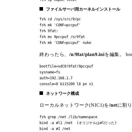
ファイルサーバ用カーネルインストール
fs% cd /sys/src/9/pc

fs% mk 'CONF=pccpuf'

fs% 9fat:

fs% mv 9pccpuf /n/9fat

fs% mk 'CONF=pccpuf' nuke
終わったら、
/n/9fat/plan9.ini
を編集。 b
bootfile=sdC0!9fat!9pccpuf

sysname=fs

auth=192.168.1.7

console=0 b115200 l8 pn s1
ネットワーク構成
ローカルネットワーク(NIC1)を
/net
に割
fs% grep /net /lib/namespace

bind -a #l1 /net  (オリジナルは#lだった)

bind -a #I /net