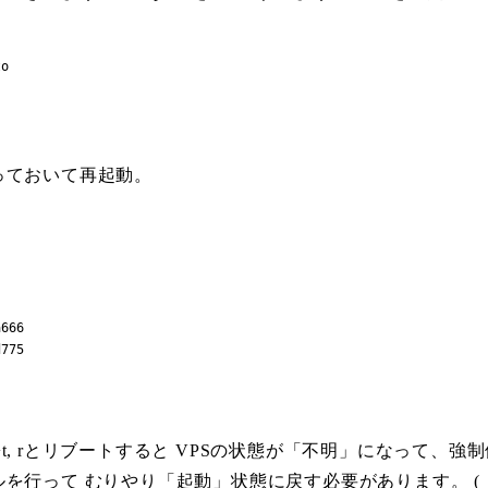
o

っておいて再起動。
666

d775
, ctl+t, rとリブートすると VPSの状態が「不明」になっ
を行って むりやり「起動」状態に戻す必要があります。 