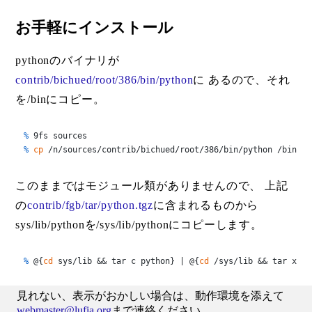
お手軽にインストール
pythonのバイナリが
contrib/bichued/root/386/bin/python
に あるので、それ
を/binにコピー。
% 
9fs sources
% 
cp
 /n/sources/contrib/bichued/root/386/bin/python /bin/py
このままではモジュール類がありませんので、 上記
の
contrib/fgb/tar/python.tgz
に含まれるものから
sys/lib/pythonを/sys/lib/pythonにコピーします。
% 
@{
cd
 sys/lib && tar c python} | @{
cd
 /sys/lib && tar xT}
見れない、表示がおかしい場合は、動作環境を添えて
webmaster@lufia.org
まで連絡ください。