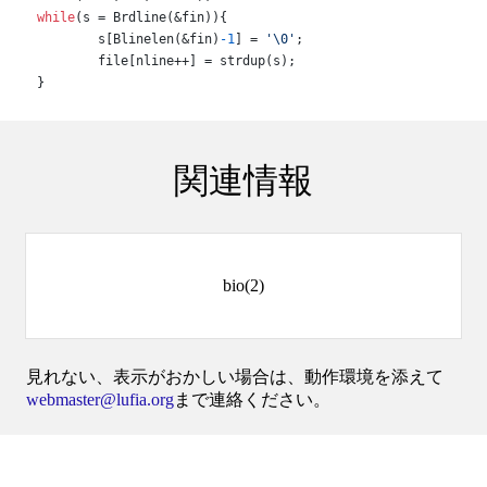
while
(s = Brdline(&fin)){

	s[Blinelen(&fin)
-1
] = 
'\0'
;

	file[nline++] = strdup(s);

}
関連情報
bio(2)
見れない、表示がおかしい場合は、動作環境を添えて
webmaster@lufia.org
まで連絡ください。