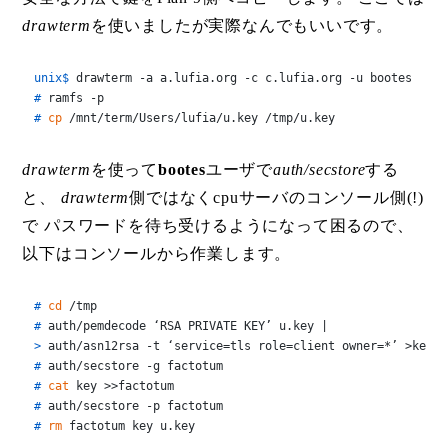
drawterm
を使いましたが実際なんでもいいです。
unix$ 
drawterm -a a.lufia.org -c c.lufia.org -u bootes
# 
ramfs -p
# 
cp
 /mnt/term/Users/lufia/u.key /tmp/u.key
drawterm
を使って
bootes
ユーザで
auth/secstore
する
と、
drawterm
側ではなくcpuサーバのコンソール側(!)
で パスワードを待ち受けるようになって困るので、
以下はコンソールから作業します。
# 
cd
 /tmp
# 
auth/pemdecode ‘RSA PRIVATE KEY’ u.key |
> 
auth/asn12rsa -t ‘service=tls role=client owner=*’ >key
# 
auth/secstore -g factotum
# 
cat
 key >>factotum
# 
auth/secstore -p factotum
# 
rm
 factotum key u.key