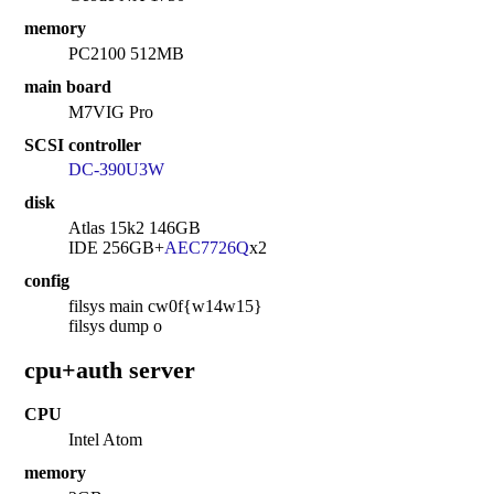
memory
PC2100 512MB
main board
M7VIG Pro
SCSI controller
DC-390U3W
disk
Atlas 15k2 146GB
IDE 256GB+
AEC7726Q
x2
config
filsys main cw0f{w14w15}
filsys dump o
cpu+auth server
CPU
Intel Atom
memory