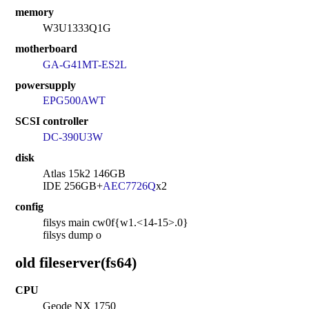
memory
W3U1333Q1G
motherboard
GA-G41MT-ES2L
powersupply
EPG500AWT
SCSI controller
DC-390U3W
disk
Atlas 15k2 146GB
IDE 256GB+
AEC7726Q
x2
config
filsys main cw0f{w1.<14-15>.0}
filsys dump o
old fileserver(fs64)
CPU
Geode NX 1750