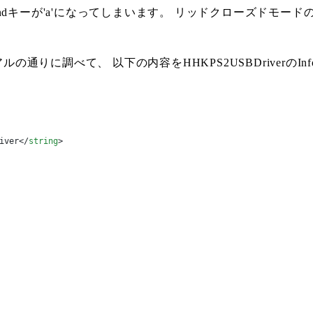
mmandキーが'a'になってしまいます。 リッドクローズドモー
通りに調べて、 以下の内容をHHKPS2USBDriverのInfo.
iver
</
string
>