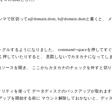
ンマで区切って
a@domain.dom
,
b@domain.dom
と書くと、 
ナもトグルするようになりました。 command+spaceを押
を長く押していたりすると、 意図しないでカタカナになってし
力ソースを開き、 ここからカタカナのチェックを外すと切
リティを使って データディスクのバックアップが取れます
アップを開始する前に マウント解除しておかないと、ディ