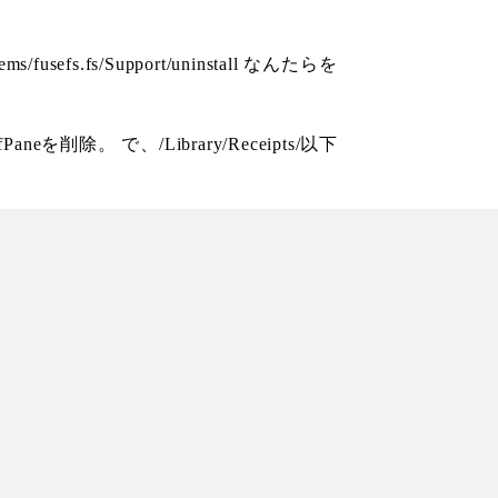
fs.fs/Support/uninstall なんたらを
eを削除。 で、/Library/Receipts/以下