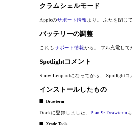
クラムシェルモード
Appleの
サポート情報
より。 ふたを閉じ
バッテリーの調整
これも
サポート情報
から。 フル充電し
Spotlightコメント
Snow Leopardになってから、 Spot
インストールしたもの
Drawterm
Dockに登録しました。
Plan 9: Drawterm
Xcode Tools