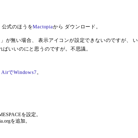
、公式のほうを
Mactopia
から ダウンロード。
tユーザデータ」が無い場合、 表示アイコンが設定できないのです
ればいいのにと思うのですが。不思議。
 AirでWindows7
。
 NAMESPACEを設定。
ufia.orgを追加。