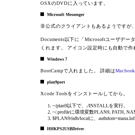
OSXのDVDに入っています。
Microsoft Messenger
非公式のクライアントもあるようですが
Documents以下に「Microsof
くれます。 アイコン設定時にも自動で作
Windows 7
BootCampで入れました。 詳細は
Macbook
plan9port
Xcode Toolsをインストールしてから。
~/plan9以下で、./INSTALLを実行。
~/.profileに環境変数PLAN9, PATH,
$PLAN9/ndb/localに、authdom=mana.l
HHKPS2USBDriver