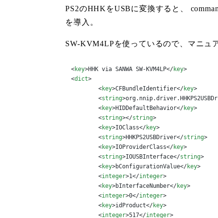
PS2のHHKをUSBに変換すると、 co
を導入。
SW-KVM4LPを使っているので、マニュアルの
<
key
>
HHK via SANWA SW-KVM4LP
</
key
>
<
dict
>
<
key
>
CFBundleIdentifier
</
key
>
<
string
>
org.nnip.driver.HHKPS2USBDr
<
key
>
HIDDefaultBehavior
</
key
>
<
string
>
</
string
>
<
key
>
IOClass
</
key
>
<
string
>
HHKPS2USBDriver
</
string
>
<
key
>
IOProviderClass
</
key
>
<
string
>
IOUSBInterface
</
string
>
<
key
>
bConfigurationValue
</
key
>
<
integer
>
1
</
integer
>
<
key
>
bInterfaceNumber
</
key
>
<
integer
>
0
</
integer
>
<
key
>
idProduct
</
key
>
<
integer
>
517
</
integer
>