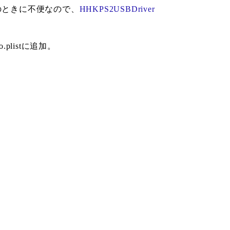
ドのときに不便なので、
HHKPS2USBDriver
plistに追加。