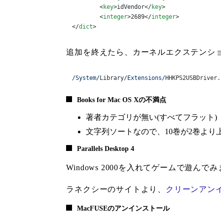
<
key
>
idVendor
</
key
>
<
integer
>
2689
</
integer
>
</
dict
>
追加を終えたら、カーネルエクステンシ
/System/
Library
/Extensions/
HHKPS2USBDriver.
Books for Mac OS Xの不満点
著者カテゴリが無い(すべてフラット)
文字列ソートなので、10巻が2巻より
Parallels Desktop 4
Windows 2000を入れてゲームで遊
ラネクシーのサイトより、
クリーンアン
MacFUSEのアンインストール