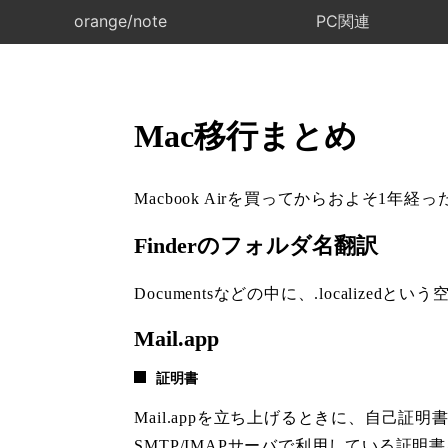
orange/note
PC関連
Mac移行まとめ
Macbook Airを買ってからおよそ1
Finderのフォルダ名翻訳
Documentsなどの中に、.localizedとい
Mail.app
証明書
Mail.appを立ち上げるときに、自己証
SMTP/IMAPサーバで利用している証明