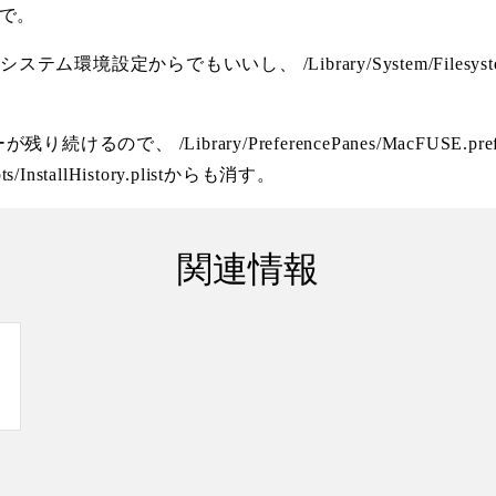
ので。
定からでもいいし、 /Library/System/Filesystems/fuse
 /Library/PreferencePanes/MacFUSE.prefPan
stallHistory.plistからも消す。
関連情報