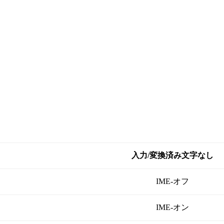
入力/変換済み文字なし
IME-オフ
IME-オン