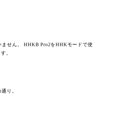
ません。 HHKB Pro2をHHKモードで使
ます。
の通り。