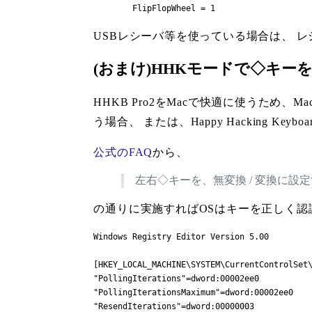
	FlipFlopWheel = 1
USBレシーバ等を使っている場合は、 レシ
(おまけ)HHKモードで◇キー
HHKB Pro2をMacで快適に使うため、M
う場合、 または、Happy Hacking K
公式のFAQ
から、
左右◇キーを、無変換 / 変換に
の通りに実施すればOSはキーを正しく認
Windows Registry Editor Version 5.00

[HKEY_LOCAL_MACHINE\SYSTEM\CurrentControlSet\
"PollingIterations"=dword:00002ee0

"PollingIterationsMaximum"=dword:00002ee0

"ResendIterations"=dword:00000003
