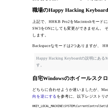
職場のHappy Hacking Keybo
上記で、HHKB Pro2をMacintoshモ
SW3をONにしても変更ができません。 そのため
します。
Backspaceなモードは2つありますが、 
Happy Hacking Keyboardの説
す。
自宅Windowsのホイールス
どちらに合わせようか迷いましたが、Ma
向を逆にする
を参考に、以下レジストリ
HKEY_LOCAL_MACHINE\SYSTEM\CurrentControlSet\E