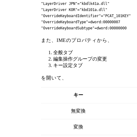
"LayerDriver JPN"="kbdlk41a.dll"

"LayerDriver KOR"="kbd101a.dll"

"OverrideKeyboardIdentifier"="PCAT_101KEY"

"OverrideKeyboardType"=dword:00000007

"OverrideKeyboardSubtype"=dword:00000000
また、IMEのプロパティから、
全般タブ
編集操作グループの変更
キー設定タブ
を開いて、
キー
無変換
変換