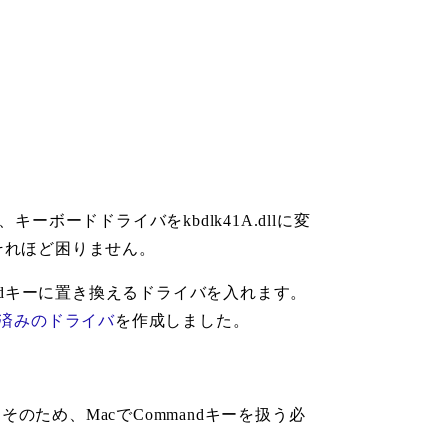
、キーボードドライバをkbdlk41A.dllに変
それほど困りません。
andキーに置き換えるドライバを入れます。
済みのドライバ
を作成しました。
そのため、MacでCommandキーを扱う必