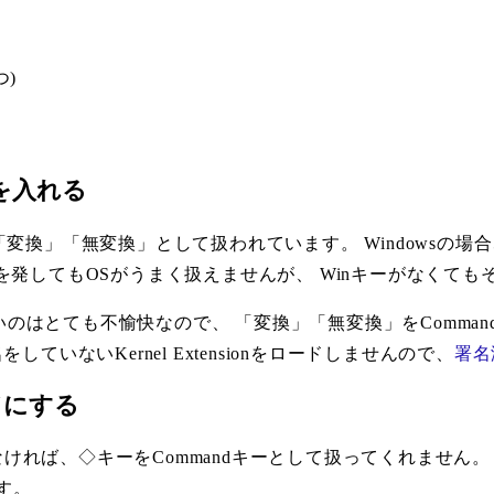
つ)
erを入れる
は◇キーが「変換」「無変換」として扱われています。 Windowsの場合
を発してもOSがうまく扱えませんが、 Winキーがなくても
が無いのはとても不愉快なので、 「変換」「無変換」をComm
な署名をしていないKernel Extensionをロードしませんので、
署名
ードにする
なければ、◇キーをCommandキーとして扱ってくれません。 
です。