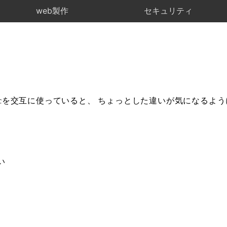
web製作
セキュリティ
mp)とMacを交互に使っていると、 ちょっとした違いが気にな
い