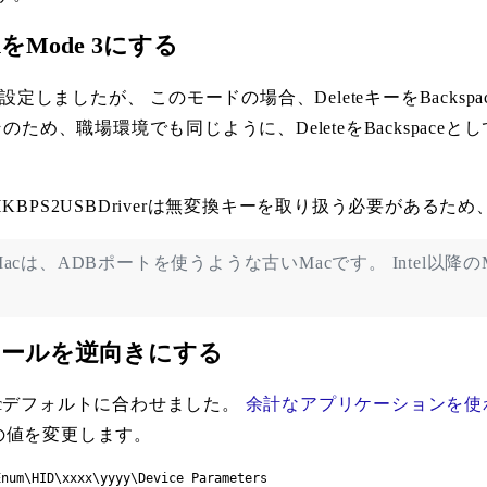
ardをMode 3にする
ードに設定しましたが、 このモードの場合、DeleteキーをBacks
、職場環境でも同じように、DeleteをBackspaceとして、 
HHKBPS2USBDriverは無変換キーを取り扱う必要があるため
明にあるMacは、ADBポートを使うような古いMacです。 Intel以
クロールを逆向きにする
cデフォルトに合わせました。
余計なアプリケーションを使わず
の値を変更します。
num\HID\xxxx\yyyy\Device Parameters
