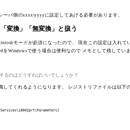
ーバ側のxxxx\yyyyに設定してあげる必要があります。
を「変換」「無変換」と扱う
acintoshモードが必須になったので、 現在この設定は入れてい
eyboardをWindowsで使う場合は便利なので メモとして残してい
設定するのはどうすればいいでしょうか？
識してくれるようになります。 レジストリファイルは以下
Services\i8042prt\Parameters]
