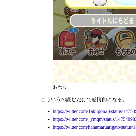
おわり
こういうの読むだけで感情的になる。
https://twitter.com/Takupon23/status/147
https://twitter.com/_ymqm/status/147548
https://twitter.com/hanamaruarigato/stat