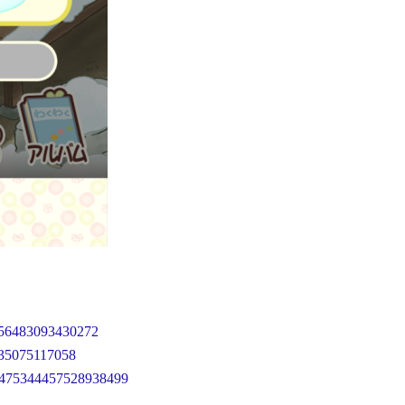
5356483093430272
9835075117058
us/1475344457528938499