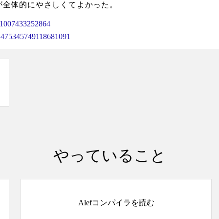
が全体的にやさしくてよかった。
5441007433252864
us/1475345749118681091
やっていること
Alefコンパイラを読む