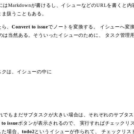
はMarkdownが書けるし、イシューなどのURLを書くと
まま扱うこともある。
たら、
Convert to issue
でノートを変換する。 イシューへ変
のは当然ある。そういったイシューのために、 タスク管理
スクは、イシューの中に
れでもまだサブタスクが大きい場合は、それぞれのサブタス
to issue
ボタンが表示されるので、 実行すればチェックリ
した場合、
todo2
というイシューが作られて、 チェックリス