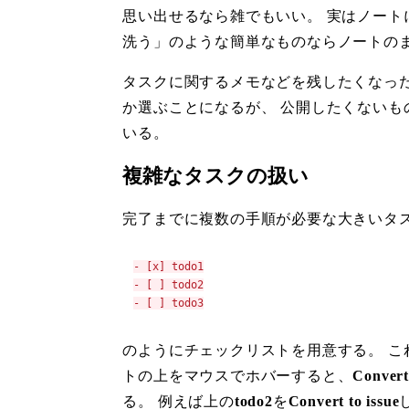
思い出せるなら雑でもいい。 実はノートに
洗う」のような簡単なものならノートの
タスクに関するメモなどを残したくなっ
か選ぶことになるが、 公開したくないも
いる。
複雑なタスクの扱い
完了までに複数の手順が必要な大きいタ
- [x] todo1
- [ ] todo2
- [ ] todo3
のようにチェックリストを用意する。 こ
トの上をマウスでホバーすると、
Convert 
る。 例えば上の
todo2
を
Convert to issue