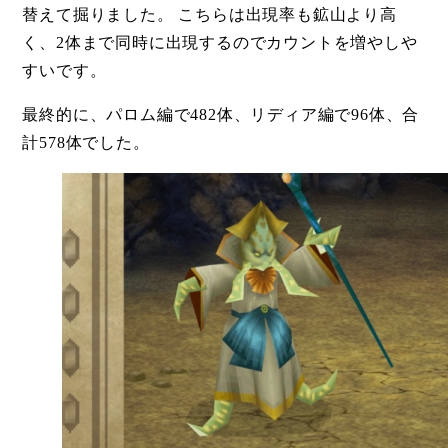
替えて掘りました。 こちらは出現率も鉱山より高
く、2体まで同時に出現するのでカウントを増やしや
すいです。
最終的に、パロム編で482体、リディア編で96体、合
計578体でした。