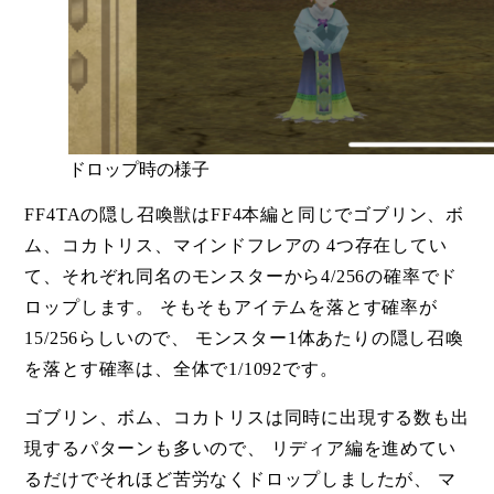
ドロップ時の様子
FF4TAの隠し召喚獣はFF4本編と同じでゴブリン、ボ
ム、コカトリス、マインドフレアの 4つ存在してい
て、それぞれ同名のモンスターから4/256の確率でド
ロップします。 そもそもアイテムを落とす確率が
15/256らしいので、 モンスター1体あたりの隠し召喚
を落とす確率は、全体で1/1092です。
ゴブリン、ボム、コカトリスは同時に出現する数も出
現するパターンも多いので、 リディア編を進めてい
るだけでそれほど苦労なくドロップしましたが、 マ