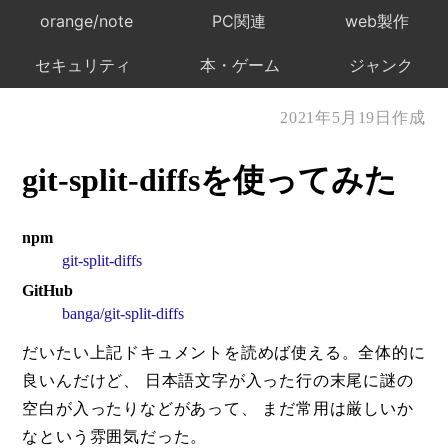
orange/note
PC関連
web製作
セキュリティ
本・ゲーム
ジャンク
2021年5月19日作成
git-split-diffsを使ってみた
npm
git-split-diffs
GitHub
banga/git-split-diffs
だいたい上記ドキュメントを読めば使える。全体的に
良いんだけど、 日本語文字が入った行の末尾に謎の
空白が入ったりなどがあって、 まだ常用は厳しいか
なという雰囲気だった。