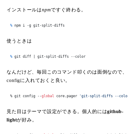
インストールは
npm
ですぐ終わる。
% 
npm i -g git-split-diffs
使うときは
% 
git diff | git-split-diffs --color
なんだけど、毎回このコマンド叩くのは面倒なので、
configに入れておくと良い。
% git config --
global
 core.pager 
'git-split-diffs --color'
見た目はテーマで設定ができる。個人的には
github-
light
が好み。