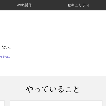
web製作
セキュリティ
くない。
た話 -
やっていること