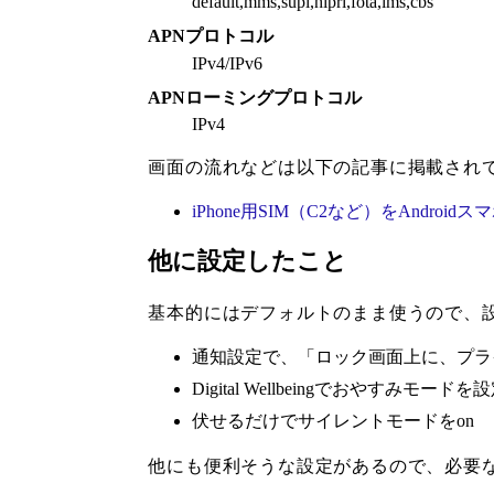
default,mms,supl,hipri,fota,ims,cbs
APNプロトコル
IPv4/IPv6
APNローミングプロトコル
IPv4
画面の流れなどは以下の記事に掲載され
iPhone用SIM（C2など）をAndroi
他に設定したこと
基本的にはデフォルトのまま使うので、
通知設定で、「ロック画面上に、プラ
Digital Wellbeingでおやすみモードを
伏せるだけでサイレントモードをon
他にも便利そうな設定があるので、必要