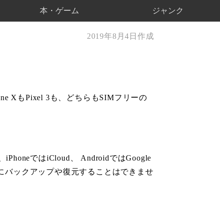
本・ゲーム
ジャンク
2019年8月4日作成
e XもPixel 3も、どちらもSIMフリーの
はiCloud、 AndroidではGoogle
 Driveにバックアップや復元することはできませ