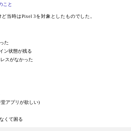
7のこと
だけど当時はPixel 3を対象としたものでした。
った
グイン状態が残る
ストレスがなかった
い
堂アプリが欲しい)
なくて困る