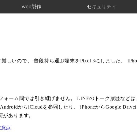
web製作
セキュリティ
しいので、 普段持ち運ぶ端末をPixel 3にしました。 iPhon
ム間では引き継げません。 LINEのトーク履歴などは、iPhoneで
droidからiCloudを参照したり、 iPhoneからGoogle
要があります。
注意点