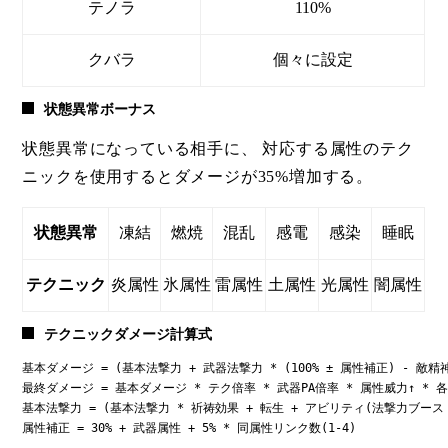
テノラ
110%
クバラ
個々に設定
状態異常ボーナス
状態異常になっている相手に、 対応する属性のテク
ニックを使用するとダメージが35%増加する。
状態異常
凍結
燃焼
混乱
感電
感染
睡眠
テクニック
炎属性
氷属性
雷属性
土属性
光属性
闇属性
テクニックダメージ計算式
基本ダメージ = (基本法撃力 + 武器法撃力 * (100% ± 属性補正) - 敵精神力
最終ダメージ = 基本ダメージ * テク倍率 * 武器PA倍率 * 属性威力↑ * 各
基本法撃力 = (基本法撃力 * 祈祷効果 + 転生 + アビリティ(法撃力ブースト
属性補正 = 30% + 武器属性 + 5% * 同属性リンク数(1-4)