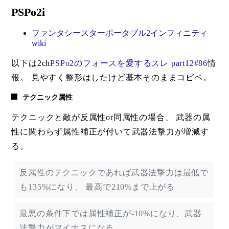
PSPo2i
ファンタシースターポータブル2インフィニティ
wiki
以下は2ch
PSPo2のフォースを愛するスレ part12#86
情
報。 見やすく整形はしたけど基本そのままコピペ。
テクニック属性
テクニックと敵が反属性or同属性の場合、 武器の属
性に関わらず属性補正が付いて武器法撃力が増減す
る。
反属性のテクニックであれば武器法撃力は最低で
も135%になり、 最高で210%まで上がる
最悪の条件下では属性補正が-10%になり、武器
法撃力がマイナスになる