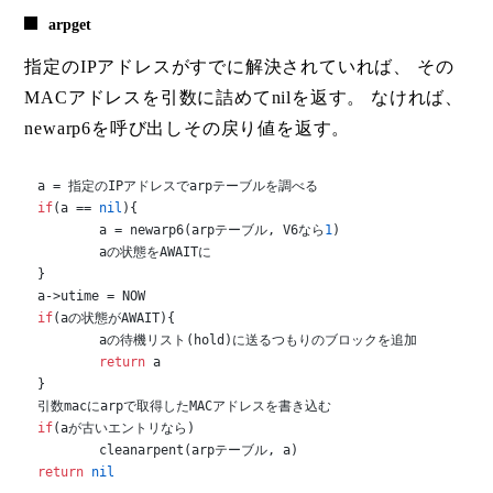
arpget
指定のIPアドレスがすでに解決されていれば、 その
MACアドレスを引数に詰めてnilを返す。 なければ、
newarp6を呼び出しその戻り値を返す。
if
(a == 
nil
){

	a = newarp6(arpテーブル, V6なら
1
)

	aの状態をAWAITに

}

if
(aの状態がAWAIT){

	aの待機リスト(hold)に送るつもりのブロックを追加

return
 a

}

if
(aが古いエントリなら)

return
nil