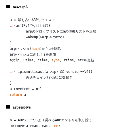
newarp6
if
(aがIPv4でなければ){

	arpのドロップリストにaの待機リストを追加

	wakeup(&arp->rxmtq)

}

arpハッシュ(
hash
)からaを削除

arpハッシュに新しくaを追加

aのip, utime, ctime, 
type
, rtime, etcを更新

if
(!ipismulticast(a->ip) && version==V6){

	再送チェイン(rxmt)に登録？

}

return
 a
arpresolve
a = ARPテーブルより調べるARPエントリを取り除く

memmove(a->mac, mac, 
len
)
