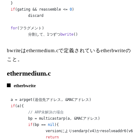
if
(gating && reassemble <= 
0
)

discard

for
(
フラグメント
)

	分割して、1つずつ
bwrite
()
bwriteはethermedium.cで定義されているetherbwriteの
こと。
ethermedium.c
etherbwrite
if
(a){

// ARP未解決の場合
	bp = multicastarp(a, &MACアドレス)

if
(bp == 
nil
){

		versionによりsendarp(v4)かresolveaddr6(v6)を呼び出す

return