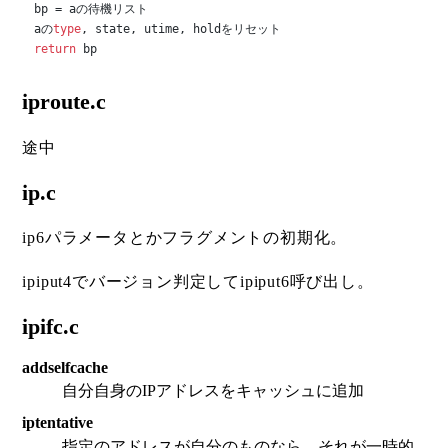
bp = aの待機リスト

aの
type
return
 bp
iproute.c
途中
ip.c
ip6パラメータとかフラグメントの初期化。
ipiput4でバージョン判定してipiput6呼び出し。
ipifc.c
addselfcache
自分自身のIPアドレスをキャッシュに追加
iptentative
指定のアドレスが自分のものなら、それが一時的