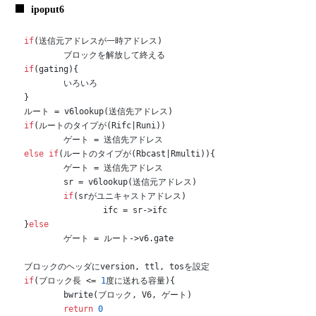
ipoput6
if
(送信元アドレスが一時アドレス)

if
(gating){

	いろいろ

}

if
(ルートのタイプが(Rifc|Runi))

else
if
(ルートのタイプが(Rbcast|Rmulti)){

	ゲート = 送信先アドレス

	sr = v6lookup(送信元アドレス)

if
(srがユニキャストアドレス)

		ifc = sr->ifc

}
else
	ゲート = ルート->v6.gate

if
(ブロック長 <= 
1
度に送れる容量){

	bwrite(ブロック, V6, ゲート)

return
0