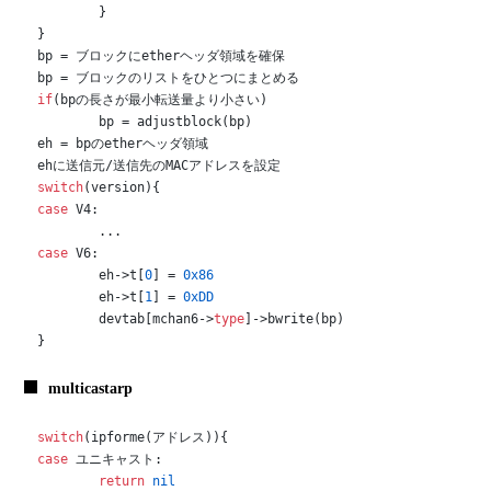
	}

}

bp = ブロックにetherヘッダ領域を確保

if
(bpの長さが最小転送量より小さい)

	bp = adjustblock(bp)

eh = bpのetherヘッダ領域

switch
case
 V4:

case
 V6:

	eh->t[
0
] = 
0x86
	eh->t[
1
] = 
0xDD
	devtab[mchan6->
type
]->bwrite(bp)

}
multicastarp
switch
case
 ユニキャスト:

return
nil