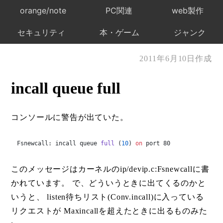
orange/note
PC関連
web製作
セキュリティ
本・ゲーム
ジャンク
2011年6月10日作成
incall queue full
コンソールに警告が出ていた。
Fsnewcall: 
incall queue 
full
 (
10
) 
on
 port 80
このメッセージはカーネルのip/devip.c:Fsnewcallに書
かれています。 で、どういうときに出てくるのかと
いうと、 listen待ちリスト(Conv.incall)に入っている
リクエストが Maxincallを超えたときに出るものみた