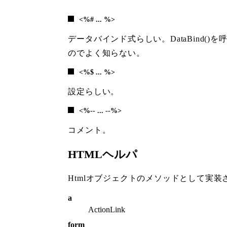
<%# ... %>
データバインド式らしい。DataBind()
のでよく知らない。
<%$ ... %>
設定らしい。
<%-- ... --%>
コメント。
HTMLヘルパ
Htmlオブジェクトのメソッドとして実装
a
ActionLink
form