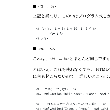
<%= ... %>
上記と異なり、この中はプログラム式しか書けま
<% for(var i = 0; i < 10; i++) { %>

	<%= i %>

<% } %>
<%: ... %>
これは、<%= ... %>とほとんど同じです
とはいえ、これを使わなくても、 HTM
に何も起こらないので、 詳しいところは
<%-- エスケープしない --%>

<%= Html.ActionLink("Index", "Home", new{ i
<%-- これもエスケープしないでふつうに動く --%>

<%: Html.Action("Index", "Home", new{ id=3 