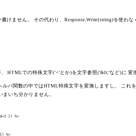
せん。 その代わり、Response.Write(string)を
が、 HTMLでの特殊文字('<'とか)を文字参照('&lt;'など)
Lヘルパ関数の中ではHTML特殊文字を変換しますし、 こ
いまいち分かりません。
d=3 }) %>

}) %>