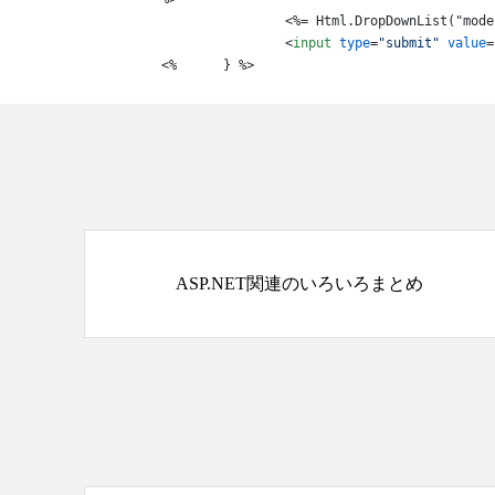
		<%= Html.DropDownList("mode", options) %>

<
input
type
=
"submit"
value
=
<%	} %>
ASP.NET関連のいろいろまとめ