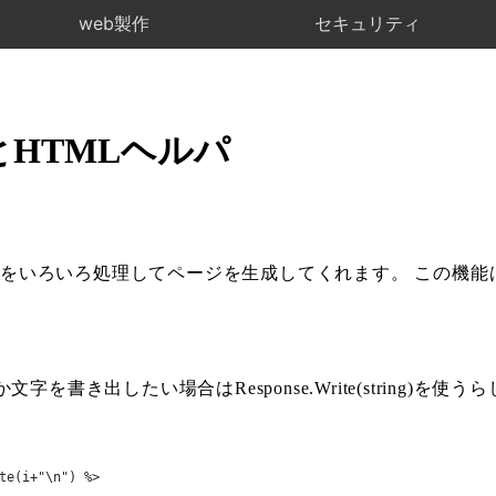
web製作
セキュリティ
とHTMLヘルパ
、 その中をいろいろ処理してページを生成してくれます。 この機能
き出したい場合はResponse.Write(string)を使うら
te(i+"\n") %>