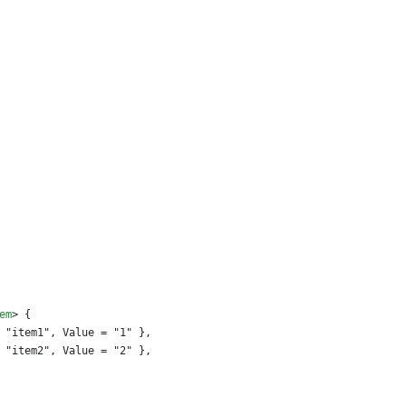
em
>
 {
