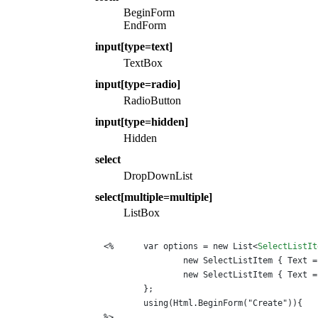
BeginForm
EndForm
input[type=text]
TextBox
input[type=radio]
RadioButton
input[type=hidden]
Hidden
select
DropDownList
select[multiple=multiple]
ListBox
<%	var options = new List
<
SelectListIt
		new SelectListItem { Text = "item1", Value = "1" },

		new SelectListItem { Text = "item2", Value = "2" },

	};

	using(Html.BeginForm("Create")){

%>
