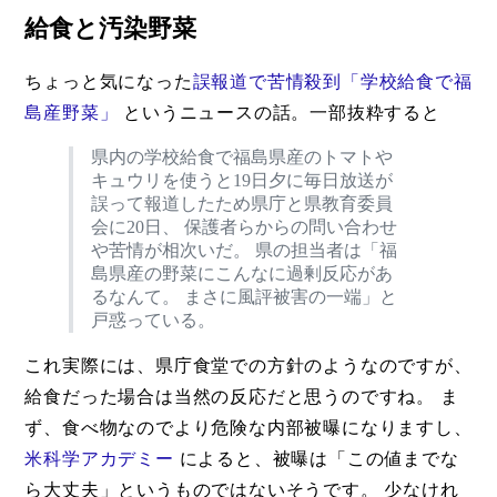
給食と汚染野菜
ちょっと気になった
誤報道で苦情殺到「学校給食で福
島産野菜」
というニュースの話。一部抜粋すると
県内の学校給食で福島県産のトマトや
キュウリを使うと19日夕に毎日放送が
誤って報道したため県庁と県教育委員
会に20日、 保護者らからの問い合わせ
や苦情が相次いだ。 県の担当者は「福
島県産の野菜にこんなに過剰反応があ
るなんて。 まさに風評被害の一端」と
戸惑っている。
これ実際には、県庁食堂での方針のようなのですが、
給食だった場合は当然の反応だと思うのですね。 ま
ず、食べ物なのでより危険な内部被曝になりますし、
米科学アカデミー
によると、被曝は「この値までな
ら大丈夫」というものではないそうです。 少なけれ