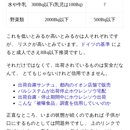
水や牛乳
300Bq以下(乳児は100Bq)
?
野菜類
2000Bq以下
500Bq以下
これを低いとみるか高いとみるかは人それぞれです
が、 リスクが高いとみています。
ドイツの基準
によ
ると成人でさえ8Bq以下推奨ですし。
それだけではなくて、出荷されているものは安全だな
んて、 とてもじゃないけれど信用できません。
出荷自粛サンチュ、都内のイオン店舗で販売
パルシステムが出荷停止ホウレンソウ宅配
出荷自粛・停止期間中にホウレンソウ出荷
こんな「被曝食品」調査を信用していいのか
正直なところ、いまの状態が続くのであれば 子供が
口にするものとしては問題外ですし、 上のリンクで