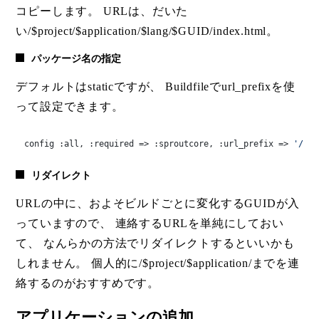
コピーします。 URLは、だいた
い/$project/$application/$lang/$GUID/index.html。
パッケージ名の指定
デフォルトはstaticですが、 Buildfileでurl_prefixを使
って設定できます。
config :all, :
required
 =>
 :sproutcore, :
url_prefix
 =>
'/pat
リダイレクト
URLの中に、およそビルドごとに変化するGUIDが入
っていますので、 連絡するURLを単純にしておい
て、 なんらかの方法でリダイレクトするといいかも
しれません。 個人的に/$project/$application/までを連
絡するのがおすすめです。
アプリケーションの追加