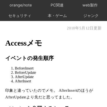
orange/note
PC関連
web製作
セキュリティ
本・ゲーム
ジャンク
2010年5月12日更新
Accessメモ
イベントの発生順序
BeforeInsert
BeforeUpdate
AfterUpdate
AfterInsert
印象と違っていたのでメモ。 AfterInsertのほうが
AfterUpdateより先だと思ってました。