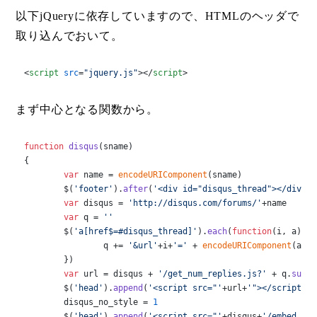
以下jQueryに依存していますので、HTMLのヘッダで
取り込んでおいて。
<
script
src
=
"jquery.js"
>
</
script
>
まず中心となる関数から。
function
disqus
(
sname
)

{

var
 name = 
encodeURIComponent
(sname)

	$(
'footer'
).
after
(
'<div id="disqus_thread"></div>'
)

var
 disqus = 
'http://disqus.com/forums/'
+name

var
 q = 
''
	$(
'a[href$=#disqus_thread]'
).
each
(
function
(
i, a
){

		q += 
'&url'
+i+
'='
 + 
encodeURIComponent
(a.
hr
	})

var
 url = disqus + 
'/get_num_replies.js?'
 + q.
subst
	$(
'head'
).
append
(
'<script src="'
+url+
'"></script>'
)

	disqus_no_style = 
1
	$(
'head'
).
append
(
'<script src="'
+disqus+
'/embed.js'