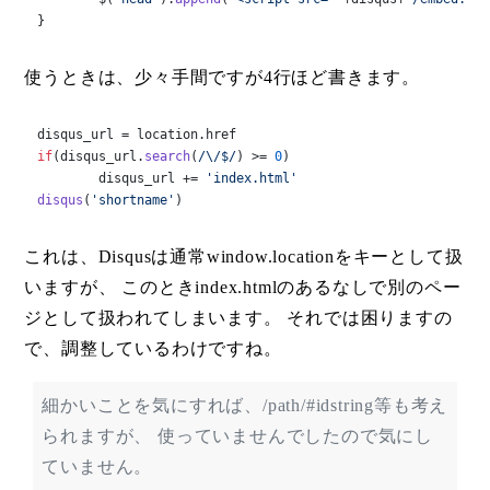
}
使うときは、少々手間ですが4行ほど書きます。
disqus_url = location.
href
if
(disqus_url.
search
(
/\/$/
) >= 
0
)

	disqus_url += 
'index.html'
disqus
(
'shortname'
)
これは、Disqusは通常window.locationをキーとして扱
いますが、 このときindex.htmlのあるなしで別のペー
ジとして扱われてしまいます。 それでは困りますの
で、調整しているわけですね。
細かいことを気にすれば、/path/#idstring等も考え
られますが、 使っていませんでしたので気にし
ていません。