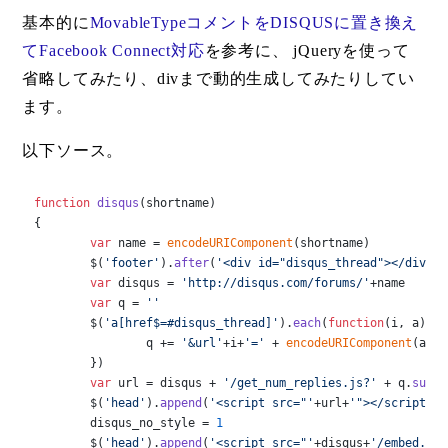
基本的に
MovableTypeコメントをDISQUSに置き換え
てFacebook Connect対応
を参考に、 jQueryを使って
省略してみたり、divまで動的生成してみたりしてい
ます。
以下ソース。
function
disqus
(
shortname
)

{

var
 name = 
encodeURIComponent
(shortname)

	$(
'footer'
).
after
(
'<div id="disqus_thread"></div>'
)

var
 disqus = 
'http://disqus.com/forums/'
+name

var
 q = 
''
	$(
'a[href$=#disqus_thread]'
).
each
(
function
(
i, a
){

		q += 
'&url'
+i+
'='
 + 
encodeURIComponent
(a.
hr
	})

var
 url = disqus + 
'/get_num_replies.js?'
 + q.
subst
	$(
'head'
).
append
(
'<script src="'
+url+
'"></script>'
)

	disqus_no_style = 
1
	$(
'head'
).
append
(
'<script src="'
+disqus+
'/embed.js'