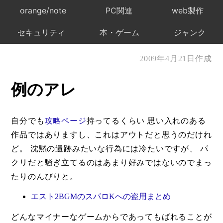
orange/note
PC関連
web製作
セキュリティ
本・ゲーム
ジャンク
2009年4月21日作成
例のアレ
自分でも
攻略ページ
持ってるくらい 思い入れのある
作品ではありますし、これはアウトだと思うのだけれ
ど。 沈黙の遺跡みたいな行為には冷たいですが、 パ
クリだと騒ぎ立てるのはあまり好みではないのでまっ
たりのんびりと。
エスト2BGMのスパロKへの盗用まとめ
どんなマイナーなゲームからであってもばれることが