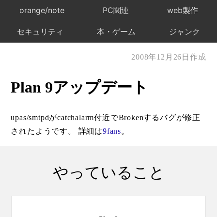
orange/note
PC関連
web製作
セキュリティ
本・ゲーム
ジャンク
2008年12月26日作成
Plan 9アップデート
upas/smtpdがcatchalarm付近でBrokenするバグが修正
されたようです。 詳細は
9fans
。
やっていること