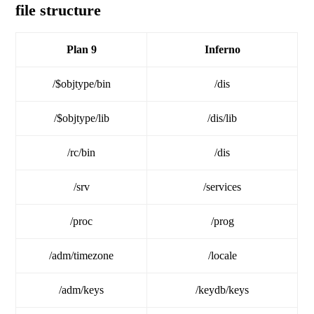
file structure
Plan 9
Inferno
/$objtype/bin
/dis
/$objtype/lib
/dis/lib
/rc/bin
/dis
/srv
/services
/proc
/prog
/adm/timezone
/locale
/adm/keys
/keydb/keys