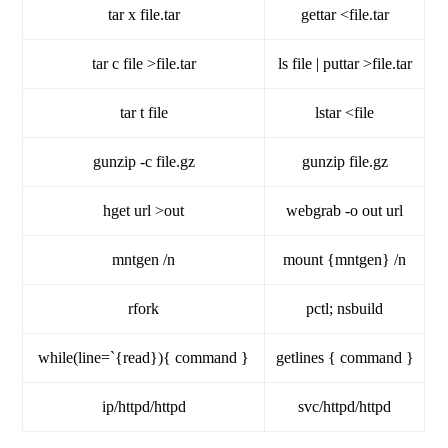
tar x file.tar
gettar <file.tar
tar c file >file.tar
ls file | puttar >file.tar
tar t file
lstar <file
gunzip -c file.gz
gunzip file.gz
hget url >out
webgrab -o out url
mntgen /n
mount {mntgen} /n
rfork
pctl; nsbuild
while(line=`{read}){ command }
getlines { command }
ip/httpd/httpd
svc/httpd/httpd