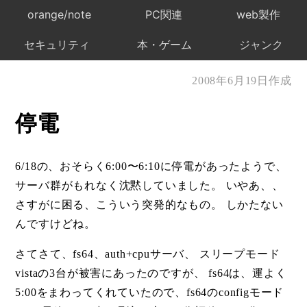
orange/note
PC関連
web製作
セキュリティ
本・ゲーム
ジャンク
2008年6月19日作成
停電
6/18の、おそらく6:00〜6:10に停電があったようで、
サーバ群がもれなく沈黙していました。 いやあ、、
さすがに困る、こういう突発的なもの。 しかたない
んですけどね。
さてさて、fs64、auth+cpuサーバ、 スリープモード
vistaの3台が被害にあったのですが、 fs64は、運よく
5:00をまわってくれていたので、fs64のconfigモード