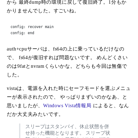
から 最終dump時の環境に戻して復旧終了。1分もか
かりませんでした。すごいね。
config: recover main

config: end
auth+cpuサーバは、fs64の上に乗っているだけなの
で、 fs64が復旧すれば問題ないです。 めんどくさい
のは9fatとnvramくらいかな。どちらも今回は無傷で
した。
vistaは、電源を入れた時にセーフモードを選ぶメニュ
ーが表示されたので、 やっぱりまずいのかなあ、と
思いましたが、
Windows Vista情報局
によると、なん
だか大丈夫みたいです。
スリープはスタンバイ、休止状態を併
せ持った機能となります。 スリープ状