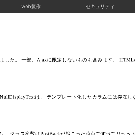
web製作
セキュリティ
みました。 一部、Ajaxに限定しないものも含みます。 HT
ullDisplayTextは、 テンプレート化したカラムには
しても、 クラス変数はPostBackが起こった時点ですべてリセ