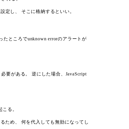
teを設定し、 そこに格納するといい。
たところでunknown errorのアラートが
起く必要がある。 逆にした場合、JavaScript
起こる。
いになるため、 何を代入しても無効になってし