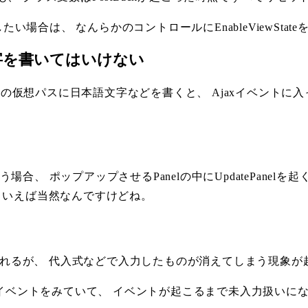
したい場合は、 なんらかのコントロールにEnableViewSta
字を書いてはいけない
bサイトの仮想パスに日本語文字などを書くと、 Ajaxイベントに入っ
新を行う場合、 ポップアップさせるPanelの中にUpdatePanelを
当然といえば当然なんですけどね。
扱われるが、 代入式などで入力したものが消えてしまう現象が
キーボードイベントをみていて、 イベントが起こるまで未入力扱