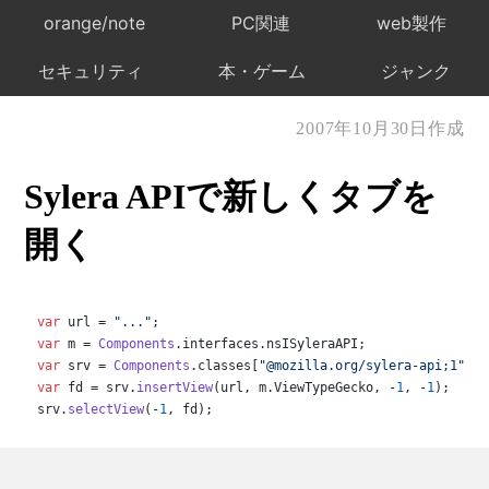
orange/note
PC関連
web製作
セキュリティ
本・ゲーム
ジャンク
2007年10月30日作成
Sylera APIで新しくタブを
開く
var
 url = 
"..."
var
 m = 
Components
.
interfaces
.
nsISyleraAPI
var
 srv = 
Components
.
classes
[
"@mozilla.org/sylera-api;1"
].
g
var
 fd = srv.
insertView
(url, m.
ViewTypeGecko
, -
1
, -
1
);

srv.
selectView
(-
1
, fd);