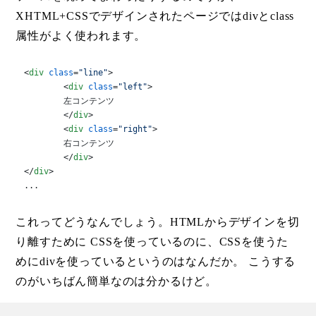
XHTML+CSSでデザインされたページではdivとclass
属性がよく使われます。
<
div
class
=
"line"
>
<
div
class
=
"left"
>
	左コンテンツ

</
div
>
<
div
class
=
"right"
>
	右コンテンツ

</
div
>
</
div
>
...
これってどうなんでしょう。HTMLからデザインを切
り離すために CSSを使っているのに、CSSを使うた
めにdivを使っているというのはなんだか。 こうする
のがいちばん簡単なのは分かるけど。