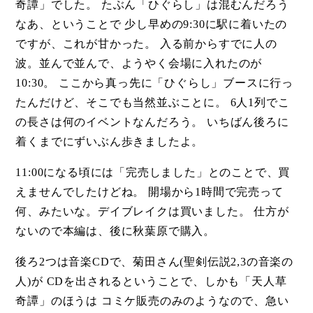
奇譚」でした。 たぶん「ひぐらし」は混むんだろう
なあ、ということで 少し早めの9:30に駅に着いたの
ですが、これが甘かった。 入る前からすでに人の
波。並んで並んで、ようやく会場に入れたのが
10:30。 ここから真っ先に「ひぐらし」ブースに行っ
たんだけど、そこでも当然並ぶことに。 6人1列でこ
の長さは何のイベントなんだろう。 いちばん後ろに
着くまでにずいぶん歩きましたよ。
11:00になる頃には「完売しました」とのことで、買
えませんでしたけどね。 開場から1時間で完売って
何、みたいな。デイブレイクは買いました。 仕方が
ないので本編は、後に秋葉原で購入。
後ろ2つは音楽CDで、菊田さん(聖剣伝説2,3の音楽の
人)が CDを出されるということで、しかも「天人草
奇譚」のほうは コミケ販売のみのようなので、急い