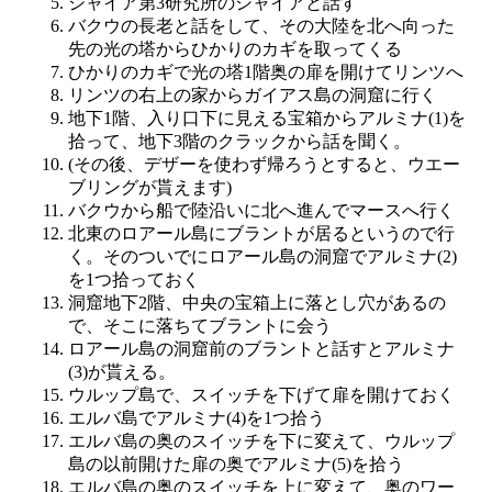
シャイア第3研究所のシャイアと話す
バクウの長老と話をして、その大陸を北へ向った
先の光の塔からひかりのカギを取ってくる
ひかりのカギで光の塔1階奥の扉を開けてリンツへ
リンツの右上の家からガイアス島の洞窟に行く
地下1階、入り口下に見える宝箱からアルミナ(1)を
拾って、地下3階のクラックから話を聞く。
(その後、デザーを使わず帰ろうとすると、ウエー
ブリングが貰えます)
バクウから船で陸沿いに北へ進んでマースへ行く
北東のロアール島にブラントが居るというので行
く。そのついでにロアール島の洞窟でアルミナ(2)
を1つ拾っておく
洞窟地下2階、中央の宝箱上に落とし穴があるの
で、そこに落ちてブラントに会う
ロアール島の洞窟前のブラントと話すとアルミナ
(3)が貰える。
ウルップ島で、スイッチを下げて扉を開けておく
エルバ島でアルミナ(4)を1つ拾う
エルバ島の奥のスイッチを下に変えて、ウルップ
島の以前開けた扉の奥でアルミナ(5)を拾う
エルバ島の奥のスイッチを上に変えて、奥のワー