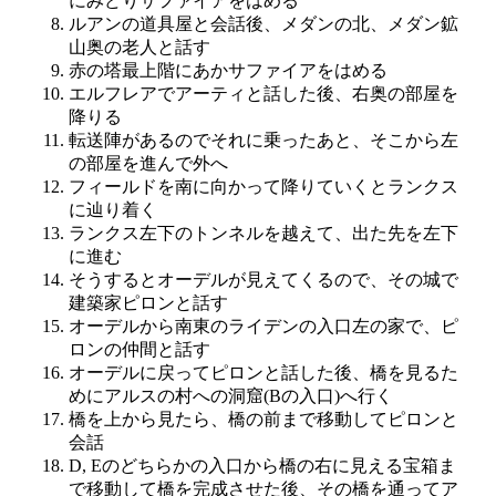
にみどりサファイアをはめる
ルアンの道具屋と会話後、メダンの北、メダン鉱
山奥の老人と話す
赤の塔最上階にあかサファイアをはめる
エルフレアでアーティと話した後、右奥の部屋を
降りる
転送陣があるのでそれに乗ったあと、そこから左
の部屋を進んで外へ
フィールドを南に向かって降りていくとランクス
に辿り着く
ランクス左下のトンネルを越えて、出た先を左下
に進む
そうするとオーデルが見えてくるので、その城で
建築家ピロンと話す
オーデルから南東のライデンの入口左の家で、ピ
ロンの仲間と話す
オーデルに戻ってピロンと話した後、橋を見るた
めにアルスの村への洞窟(Bの入口)へ行く
橋を上から見たら、橋の前まで移動してピロンと
会話
D, Eのどちらかの入口から橋の右に見える宝箱ま
で移動して橋を完成させた後、その橋を通ってア