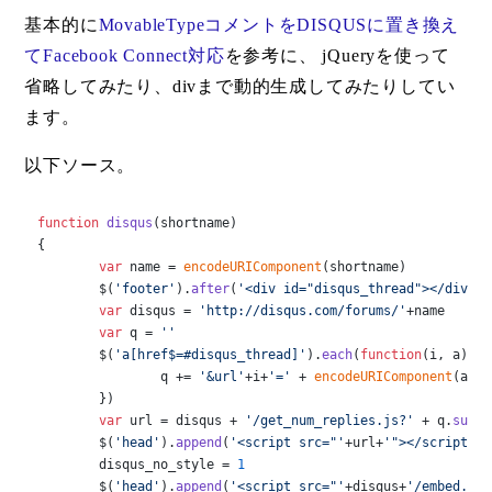
基本的に
MovableTypeコメントをDISQUSに置き換え
てFacebook Connect対応
を参考に、 jQueryを使って
省略してみたり、divまで動的生成してみたりしてい
ます。
以下ソース。
function
disqus
(
shortname
)

{

var
 name = 
encodeURIComponent
(shortname)

	$(
'footer'
).
after
(
'<div id="disqus_thread"></div>'
)

var
 disqus = 
'http://disqus.com/forums/'
+name

var
 q = 
''
	$(
'a[href$=#disqus_thread]'
).
each
(
function
(
i, a
){

		q += 
'&url'
+i+
'='
 + 
encodeURIComponent
(a.
hr
	})

var
 url = disqus + 
'/get_num_replies.js?'
 + q.
subst
	$(
'head'
).
append
(
'<script src="'
+url+
'"></script>'
)

	disqus_no_style = 
1
	$(
'head'
).
append
(
'<script src="'
+disqus+
'/embed.js'